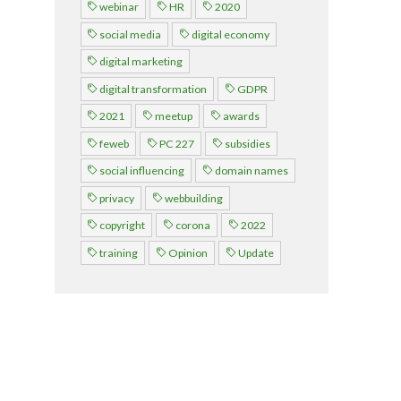
webinar
HR
2020
Over FeWeb
social media
digital economy
digital marketing
Zoeken
Account
Lid worden
digital transformation
GDPR
2021
meetup
awards
feweb
PC 227
subsidies
social influencing
domain names
privacy
webbuilding
copyright
corona
2022
training
Opinion
Update