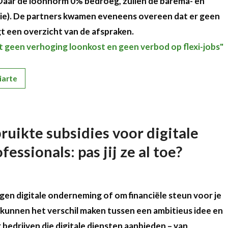
 Daar de loonnorm 0% bedroeg, zullen de barema- en
latie). De partners kwamen eveneens overeen dat er geen
gt een overzicht van de afspraken.
 geen verhoging loonkost en geen verbod op flexi-jobs"
iarte
ruikte subsidies voor digitale
essionals: pas jij ze al toe?
gen digitale onderneming of om financiële steun voor je
 kunnen het verschil maken tussen een ambitieus idee en
 bedrijven die digitale diensten aanbieden – van