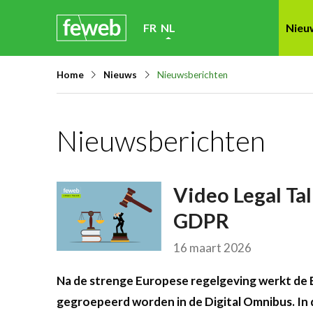
Skip
FR
NL
Nieu
links
Jump
Home
Nieuws
Nieuwsberichten
to
navigation
Jump
Nieuwsberichten
to
main
content
Video Legal Ta
GDPR
16 maart 2026
Na de strenge Europese regelgeving werkt de 
gegroepeerd worden in de Digital Omnibus. In d