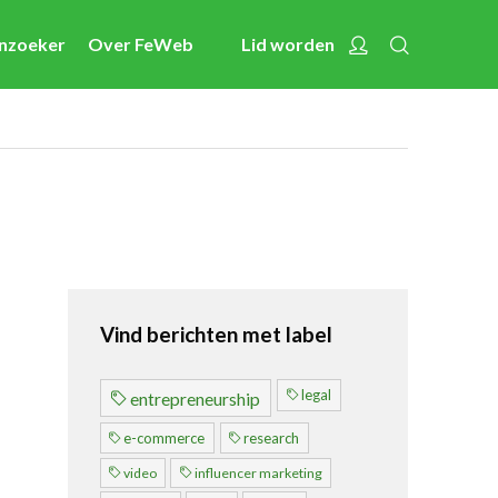
Zoeken
Account
enzoeker
Over FeWeb
Lid worden
Nieuws
Nieuwsberichten
FeWeb Videos
Cases van de leden
Jobs in de sector
Activiteiten
Vind berichten met label
Cases
Expertise
legal
entrepreneurship
Toolbox
e-commerce
research
Bedrijvenzoeker
video
influencer marketing