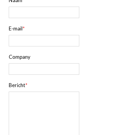
Naam
*
De FeWeb Partners
Het Team
Contact
E-mail
*
Zoeken
Account
Lid worden
Company
Bericht
*