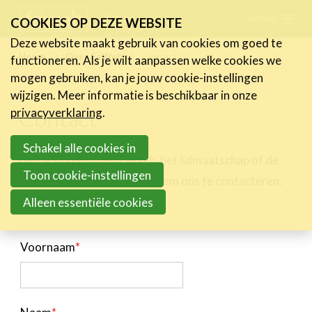
Skip
Menu
FR
NL
COOKIES OP DEZE WEBSITE
links
Deze website maakt gebruik van cookies om goed te
Nieuws
Home
Over FeWeb
Contact
functioneren. Als je wilt aanpassen welke cookies we
Jump
mogen gebruiken, kan je jouw cookie-instellingen
to
Activiteiten
wijzigen. Meer informatie is beschikbaar in onze
navigation
Contact
Cases
privacyverklaring
.
Jump
Expertise
to
Schakel alle cookies in
Heb je vragen over FeWeb, het lidmaatschap of de
main
Toolbox
Toon cookie-instellingen
ledenvoordelen, aarzel niet om ons te contacteren.
content
Bedrijvenzoeker
Alleen essentiële cookies
Over FeWeb
Wat is FeWeb?
Voornaam
*
Gedragscode
Lid worden
Actief deelnemen