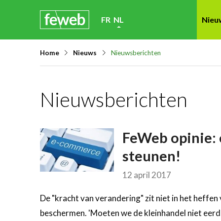
Skip
FR
NL
Nieu
links
Jump
Home
Nieuws
Nieuwsberichten
to
navigation
Jump
Nieuwsberichten
to
main
content
FeWeb opinie: 
steunen!
12 april 2017
De "kracht van verandering" zit niet in het heffe
beschermen. 'Moeten we de kleinhandel niet eerde