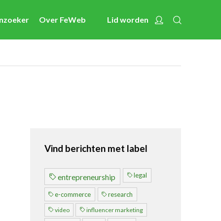
Zoeken
Account
enzoeker
Over FeWeb
Lid worden
Nieuws
Nieuwsberichten
FeWeb Videos
Cases van de leden
Jobs in de sector
Activiteiten
Vind berichten met label
Cases
Expertise
legal
entrepreneurship
Toolbox
e-commerce
research
Bedrijvenzoeker
video
influencer marketing