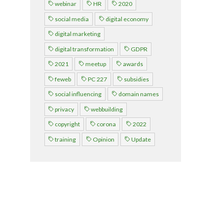
webinar
HR
2020
Over FeWeb
social media
digital economy
digital marketing
Zoeken
Account
Lid worden
digital transformation
GDPR
2021
meetup
awards
feweb
PC 227
subsidies
social influencing
domain names
privacy
webbuilding
copyright
corona
2022
training
Opinion
Update