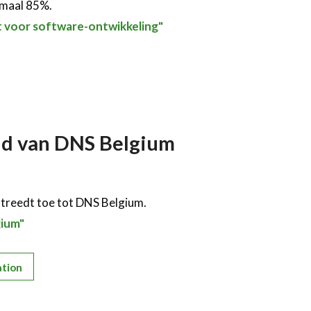
imaal 85%.
t voor software-ontwikkeling"
id van DNS Belgium
 treedt toe tot DNS Belgium.
gium"
ation