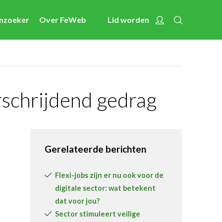
Zoeken
Account
enzoeker
Over FeWeb
Lid worden
Nieuws
Nieuwsberichten
FeWeb Videos
Cases van de leden
rschrijdend gedrag
Jobs in de sector
Activiteiten
Gerelateerde berichten
Cases
Expertise
Flexi-jobs zijn er nu ook voor de
digitale sector: wat betekent
Toolbox
dat voor jou?
Bedrijvenzoeker
Sector stimuleert veilige