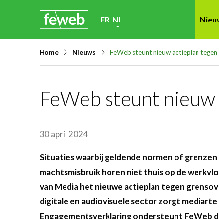
Skip
FR
NL
Nieu
links
Jump
Home
Nieuws
FeWeb steunt nieuw actieplan tegen 
to
navigation
Jump
FeWeb steunt nieuw 
to
main
content
30 april 2024
Situaties waarbij geldende normen of grenzen 
machtsmisbruik horen niet thuis op de werkvlo
van Media het nieuwe actieplan tegen grensove
digitale en audiovisuele sector zorgt mediarte
Engagementsverklaring ondersteunt FeWeb dit 