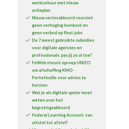
werkcultuur met nieuw
Over FeWeb
actieplan
Nieuw sectorakkoord voorziet
Zoeken
Account
Lid worden
geen verhoging loonkost en
geen verbod op flexi-jobs
De 7 meest gebruikte subsidies
voor digitale agencies en
professionals: pas jij ze al toe?
FeWeb steunt oproep UNIZO
om afschaffing KMO-
Portefeuille voor advies te
herzien
Wat je als digitale speler moet
weten over het
begrotingsakkoord
Federal Learning Account: van
uitstel tot afstel?