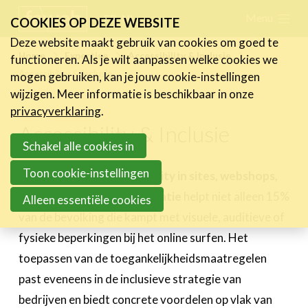
Skip
Menu
FR
NL
COOKIES OP DEZE WEBSITE
links
Deze website maakt gebruik van cookies om goed te
Nieuws
Home
Expertise
Accessibility & Inclusie
functioneren. Als je wilt aanpassen welke cookies we
Jump
Accessibility & Inclusie
mogen gebruiken, kan je jouw cookie-instellingen
to
Activiteiten
wijzigen. Meer informatie is beschikbaar in onze
navigation
Cases
privacyverklaring
.
Jump
Accessibility & Inclusie
Expertise
to
Schakel alle cookies in
Ondernemen
main
Toon cookie-instellingen
De integratie van
accessibility in sites, webshops,
Ondernemen & HR
content
apps en digitale communicatie
helpt niet alleen 15%
Alleen essentiële cookies
Ondernemen & Steun
van de bevolking die kampt met visuele, auditieve of
Accessibility & Inclusie
fysieke beperkingen bij het online surfen. Het
Content & Influencer
Marketing
toepassen van de toegankelijkheidsmaatregelen
past eveneens in de inclusieve strategie van
Toolbox
bedrijven en biedt concrete voordelen op vlak van