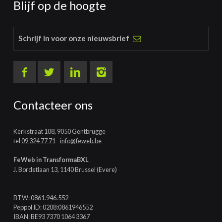
Blijf op de hoogte
Schrijf in voor onze nieuwsbrief
Contacteer ons
Kerkstraat 108, 9050 Gentbrugge
tel
09 324 77 71
-
info@feweb.be
FeWeb in TransformaBXL
J. Bordetlaan 13, 1140 Brussel (Evere)
BTW: 0861.946.552
Peppol ID: 0208:0861946552
IBAN: BE93 7370 1064 3367