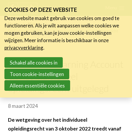
Skip
Menu
FR
NL
COOKIES OP DEZE WEBSITE
links
Deze website maakt gebruik van cookies om goed te
Nieuws
Home
Nieuws
functioneren. Als je wilt aanpassen welke cookies we
Jump
De Federal Learning Account en het individueel opleidingsrecht
mogen gebruiken, kan je jouw cookie-instellingen
Nieuwsberichten
to
uitgelegd
wijzigen. Meer informatie is beschikbaar in onze
FeWeb Videos
navigation
privacyverklaring
.
Cases van de leden
Jump
Jobs in de sector
De Federal Learning Account
to
Schakel alle cookies in
main
en het individueel
Toon cookie-instellingen
Activiteiten
content
Alleen essentiële cookies
opleidingsrecht uitgelegd
Cases
Expertise
8 maart 2024
Toolbox
De wetgeving over het individueel
Bedrijvenzoeker
opleidingsrecht van 3 oktober 2022 treedt vanaf