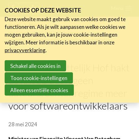
Skip
Menu
FR
NL
COOKIES OP DEZE WEBSITE
links
Deze website maakt gebruik van cookies om goed te
Nieuws
Home
Nieuws
functioneren. Als je wilt aanpassen welke cookies we
Jump
Het Grondwettelijk Hof hakt de knoop door: geen
mogen gebruiken, kan je jouw cookie-instellingen
Nieuwsberichten
to
auteursrechtenregime meer voor softwareontwikkelaars
wijzigen. Meer informatie is beschikbaar in onze
FeWeb Videos
navigation
privacyverklaring
.
Cases van de leden
Jump
Jobs in de sector
Het Grondwettelijk Hof hakt
to
Schakel alle cookies in
main
de knoop door: geen
Toon cookie-instellingen
Activiteiten
content
Alleen essentiële cookies
auteursrechtenregime meer
Cases
voor softwareontwikkelaars
Expertise
Toolbox
28 mei 2024
Bedrijvenzoeker
Minister van Financiën Vincent Van Peteghem