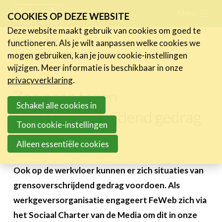
Skip
Menu
FR
NL
COOKIES OP DEZE WEBSITE
links
Deze website maakt gebruik van cookies om goed te
Nieuws
Home
Nieuws
functioneren. Als je wilt aanpassen welke cookies we
Jump
Zeg neen tegen grensoverschrijdend gedrag
mogen gebruiken, kan je jouw cookie-instellingen
Nieuwsberichten
to
wijzigen. Meer informatie is beschikbaar in onze
FeWeb Videos
navigation
privacyverklaring
.
Cases van de leden
Jump
Zeg neen tegen
Jobs in de sector
to
Schakel alle cookies in
grensoverschrijdend gedrag
main
Toon cookie-instellingen
Activiteiten
content
Alleen essentiële cookies
3 september 2023
Cases
Expertise
Ook op de werkvloer kunnen er zich situaties van
grensoverschrijdend gedrag voordoen. Als
Toolbox
werkgeversorganisatie engageert FeWeb zich via
Bedrijvenzoeker
het Sociaal Charter van de Media om dit in onze