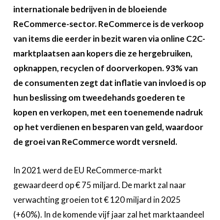
Over FeWeb
internationale bedrijven in de bloeiende
ReCommerce-sector. ReCommerce is de verkoop
Zoeken
Account
Lid worden
van items die eerder in bezit waren via online C2C-
marktplaatsen aan kopers die ze hergebruiken,
opknappen, recyclen of doorverkopen. 93% van
de consumenten zegt dat inflatie van invloed is op
hun beslissing om tweedehands goederen te
kopen en verkopen, met een toenemende nadruk
op het verdienen en besparen van geld, waardoor
de groei van ReCommerce wordt versneld.
In 2021 werd de EU ReCommerce-markt
gewaardeerd op € 75 miljard. De markt zal naar
verwachting groeien tot € 120 miljard in 2025
(+60%). In de komende vijf jaar zal het marktaandeel