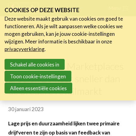
Skip
Menu
FR
NL
COOKIES OP DEZE WEBSITE
links
Deze website maakt gebruik van cookies om goed te
Nieuws
Home
Nieuws
functioneren. Als je wilt aanpassen welke cookies we
Jump
ReCommerce Marketplaces groeien 20 keer sneller dan de
mogen gebruiken, kan je jouw cookie-instellingen
Nieuwsberichten
to
bredere retailmarkt
wijzigen. Meer informatie is beschikbaar in onze
FeWeb Videos
navigation
privacyverklaring
.
Cases van de leden
Jump
Jobs in de sector
ReCommerce Marketplaces
to
Schakel alle cookies in
main
groeien 20 keer sneller dan
Toon cookie-instellingen
Activiteiten
content
Alleen essentiële cookies
de bredere retailmarkt
Cases
Expertise
30 januari 2023
Toolbox
Lage prijs en duurzaamheid lijken twee primaire
Bedrijvenzoeker
drijfveren te zijn op basis van feedback van