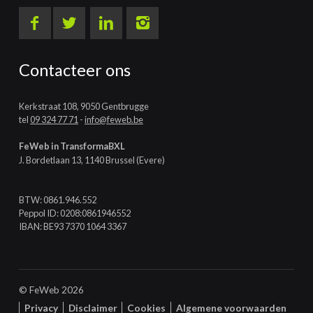
Contacteer ons
Kerkstraat 108, 9050 Gentbrugge
tel
09 324 77 71
-
info@feweb.be
FeWeb in TransformaBXL
J. Bordetlaan 13, 1140 Brussel (Evere)
BTW: 0861.946.552
Peppol ID: 0208:0861946552
IBAN: BE93 7370 1064 3367
© FeWeb 2026
Privacy
Disclaimer
Cookies
Algemene voorwaarden