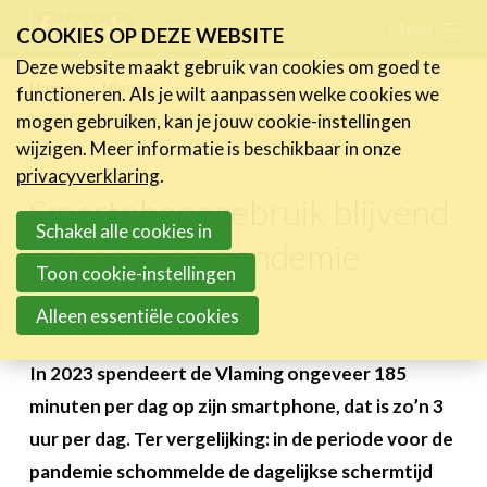
Skip
Menu
FR
NL
COOKIES OP DEZE WEBSITE
links
Deze website maakt gebruik van cookies om goed te
Nieuws
Home
Nieuws
functioneren. Als je wilt aanpassen welke cookies we
Jump
Smartphonegebruik blijvend gestegen na pandemie
mogen gebruiken, kan je jouw cookie-instellingen
Nieuwsberichten
to
wijzigen. Meer informatie is beschikbaar in onze
FeWeb Videos
navigation
privacyverklaring
.
Cases van de leden
Jump
Smartphonegebruik blijvend
Jobs in de sector
to
Schakel alle cookies in
gestegen na pandemie
main
Toon cookie-instellingen
Activiteiten
content
Alleen essentiële cookies
8 december 2023
Cases
Expertise
In 2023 spendeert de Vlaming ongeveer 185
minuten per dag op zijn smartphone, dat is zo’n 3
Toolbox
uur per dag. Ter vergelijking: in de periode voor de
Bedrijvenzoeker
pandemie schommelde de dagelijkse schermtijd