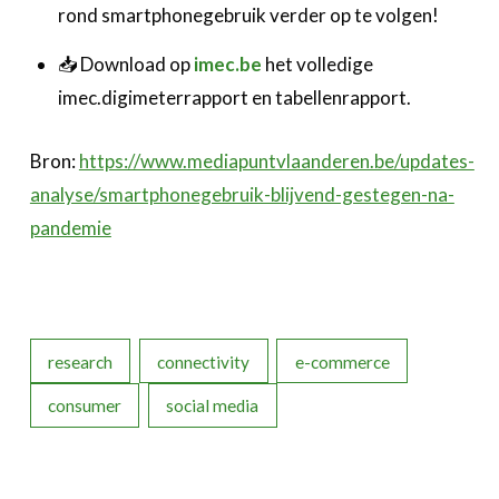
rond smartphonegebruik verder op te volgen!
📥 Download op
imec.be
het volledige
imec.digimeterrapport en tabellenrapport.
Bron:
https://www.mediapuntvlaanderen.be/updates-
analyse/smartphonegebruik-blijvend-gestegen-na-
pandemie
research
connectivity
e-commerce
consumer
social media