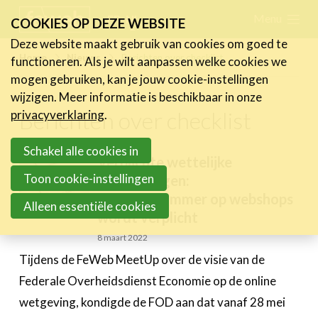
Skip
Menu
FR
NL
COOKIES OP DEZE WEBSITE
links
Deze website maakt gebruik van cookies om goed te
Nieuws
Home
Nieuws
Berichten over checklist
functioneren. Als je wilt aanpassen welke cookies we
Jump
mogen gebruiken, kan je jouw cookie-instellingen
Nieuwsberichten
to
wijzigen. Meer informatie is beschikbaar in onze
FeWeb Videos
navigation
Berichten over checklist
privacyverklaring
.
Cases van de leden
Jump
Jobs in de sector
to
Schakel alle cookies in
Verplichte wettelijke
main
Toon cookie-instellingen
vermeldingen:
Activiteiten
content
telefoonnummer op webshops
Alleen essentiële cookies
Cases
wordt verplicht
8 maart 2022
Expertise
Tijdens de FeWeb MeetUp over de visie van de
Toolbox
Federale Overheidsdienst Economie op de online
Bedrijvenzoeker
wetgeving, kondigde de FOD aan dat vanaf 28 mei