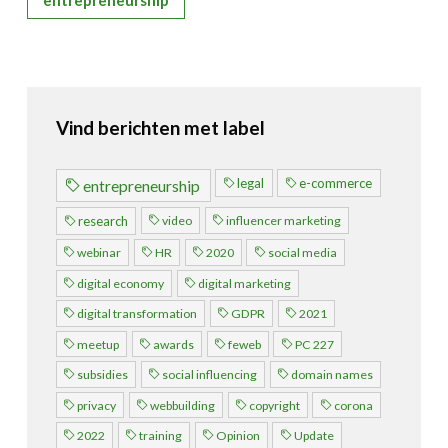
Vind berichten met label
legal
e-commerce
entrepreneurship
video
influencer marketing
research
webinar
HR
2020
social media
digital economy
digital marketing
digital transformation
GDPR
2021
meetup
awards
feweb
PC 227
subsidies
social influencing
domain names
privacy
webbuilding
copyright
corona
2022
training
Opinion
Update