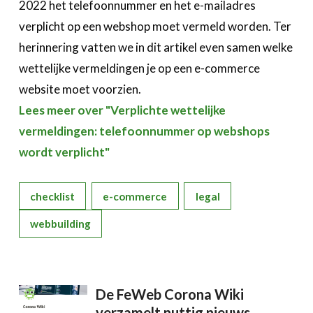
2022 het telefoonnummer en het e-mailadres
Over FeWeb
verplicht op een webshop moet vermeld worden. Ter
herinnering vatten we in dit artikel even samen welke
Zoeken
Account
Lid worden
wettelijke vermeldingen je op een e-commerce
website moet voorzien.
Lees meer over "Verplichte wettelijke
vermeldingen: telefoonnummer op webshops
wordt verplicht"
checklist
e-commerce
legal
webbuilding
De FeWeb Corona Wiki
verzamelt nuttig nieuws,