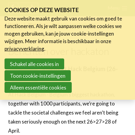
Skip
Menu
FR
NL
COOKIES OP DEZE WEBSITE
links
Deze website maakt gebruik van cookies om goed te
Nieuws
Home
Nieuws
Berichten over hackaton
functioneren. Als je wilt aanpassen welke cookies we
Jump
mogen gebruiken, kan je jouw cookie-instellingen
Nieuwsberichten
to
wijzigen. Meer informatie is beschikbaar in onze
FeWeb Videos
navigation
Berichten over hackaton
privacyverklaring
.
Cases van de leden
Jump
Jobs in de sector
to
Schakel alle cookies in
Join us at Hack Belgium (26-
main
Toon cookie-instellingen
28/4)
Activiteiten
content
20 april 2018
Alleen essentiële cookies
Cases
At Hack Belgium - Belgium’s biggest hackathon,
Expertise
together with 1000 participants, we’re going to
tackle the societal challenges we feel aren’t being
Toolbox
taken seriously enough on the next 26>27>28 of
Bedrijvenzoeker
April.