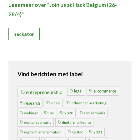
Over FeWeb
Lees meer over "Join us at Hack Belgium (26-
28/4)"
Zoeken
Account
Lid worden
hackaton
Vind berichten met label
legal
e-commerce
entrepreneurship
video
influencer marketing
research
webinar
HR
2020
social media
digital economy
digital marketing
digital transformation
GDPR
2021