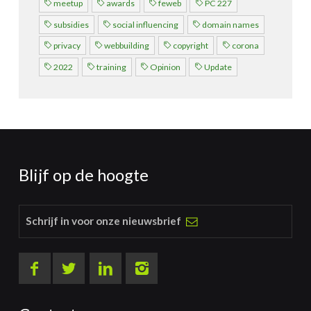
meetup
awards
feweb
PC 227
subsidies
social influencing
domain names
privacy
webbuilding
copyright
corona
2022
training
Opinion
Update
Blijf op de hoogte
Schrijf in voor onze nieuwsbrief