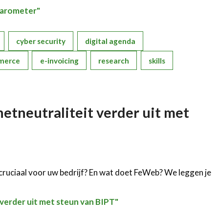
 Barometer"
cyber security
digital agenda
merce
e-invoicing
research
skills
etneutraliteit verder uit met
 cruciaal voor uw bedrijf? En wat doet FeWeb? We leggen je
 verder uit met steun van BIPT"