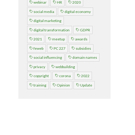
webinar
HR
2020
Over FeWeb
social media
digital economy
digital marketing
Zoeken
Account
Lid worden
digital transformation
GDPR
2021
meetup
awards
feweb
PC 227
subsidies
social influencing
domain names
privacy
webbuilding
copyright
corona
2022
training
Opinion
Update