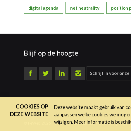
digital agenda
net neutrality
position 
Blijf op de hoogte
Schrijf in voor onze
COOKIES OP
Deze website maakt gebruik van coo
DEZE WEBSITE
aanpassen welke cookies we mogen g
wijzigen. Meer informatie is beschi
© FeWeb 2026
Privacy
Disclaimer
Cookies
Algem