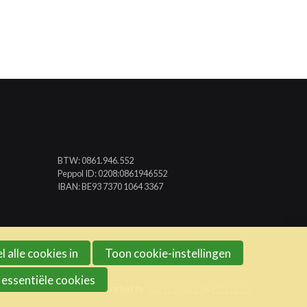
BTW: 0861.946.552
Peppol ID: 0208:0861946552
IBAN: BE93 7370 1064 3367
l alle cookies in
Toon cookie-instellingen
 essentiële cookies
Website created and supported by
Starring Jane
&
Procurios