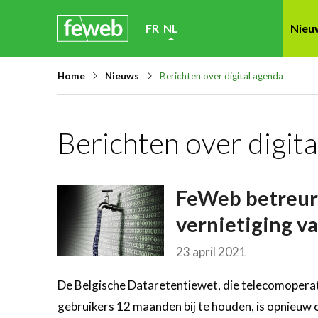
Skip
FR
NL
Nieu
links
Jump
Home
Nieuws
Berichten over digital agenda
to
navigation
Jump
Berichten over digit
to
main
content
FeWeb betreur
vernietiging v
23 april 2021
De Belgische Dataretentiewet, die telecomoperat
gebruikers 12 maanden bij te houden, is opnieuw 