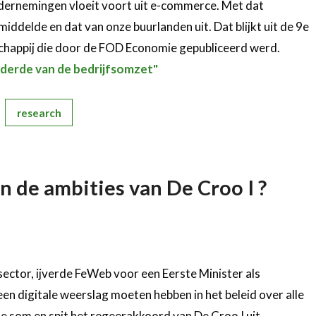
dernemingen vloeit voort uit e-commerce. Met dat
ddelde en dat van onze buurlanden uit. Dat blijkt uit de 9e
chappij die door de FOD Economie gepubliceerd werd.
derde van de bedrijfsomzet"
research
jn de ambities van De Croo I ?
sector, ijverde FeWeb voor een Eerste Minister als
en digitale weerslag moeten hebben in het beleid over alle
som en spit het regeerakkoord van De Croo I uit.