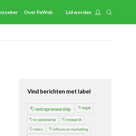
Zoeken
Account
enzoeker
Over FeWeb
Lid worden
Nieuws
Nieuwsberichten
FeWeb Videos
Cases van de leden
Jobs in de sector
Activiteiten
Vind berichten met label
Cases
Expertise
legal
entrepreneurship
Toolbox
e-commerce
research
Bedrijvenzoeker
video
influencer marketing