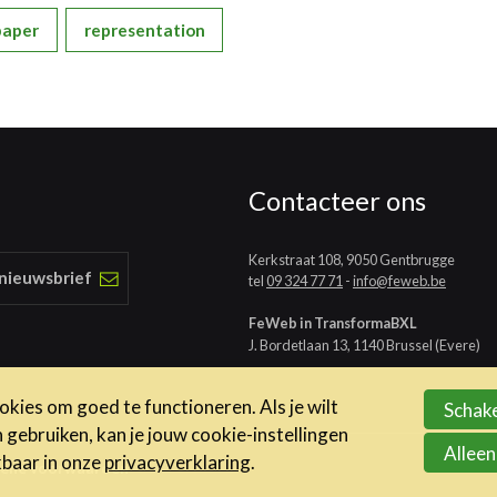
paper
representation
Contacteer ons
Kerkstraat 108, 9050 Gentbrugge
 nieuwsbrief
tel
09 324 77 71
-
info@feweb.be
FeWeb in TransformaBXL
J. Bordetlaan 13, 1140 Brussel (Evere)
kies om goed te functioneren. Als je wilt
Schake
ebruiken, kan je jouw cookie-instellingen
Alleen
kbaar in onze
privacyverklaring
.
ene voorwaarden