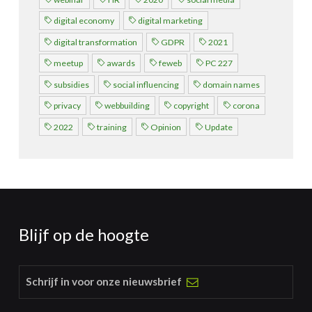
digital economy
digital marketing
digital transformation
GDPR
2021
meetup
awards
feweb
PC 227
subsidies
social influencing
domain names
privacy
webbuilding
copyright
corona
2022
training
Opinion
Update
Blijf op de hoogte
Schrijf in voor onze nieuwsbrief