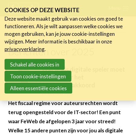
Skip
Menu
FR
NL
COOKIES OP DEZE WEBSITE
links
Deze website maakt gebruik van cookies om goed te
Nieuws
Home
Nieuws
Berichten over 2025
functioneren. Als je wilt aanpassen welke cookies we
Jump
mogen gebruiken, kan je jouw cookie-instellingen
Nieuwsberichten
to
wijzigen. Meer informatie is beschikbaar in onze
FeWeb Videos
navigation
Berichten over 2025
privacyverklaring
.
Cases van de leden
Jump
Jobs in de sector
to
Schakel alle cookies in
Wat je als digitale speler moet
main
Toon cookie-instellingen
weten over het
Activiteiten
content
begrotingsakkoord
Alleen essentiële cookies
Cases
25 november 2025
Het fiscaal regime voor auteursrechten wordt
Expertise
terug opengesteld voor de IT-sector! Een punt
Toolbox
waar FeWeb de afgelopen 3 jaar voor streed!
Bedrijvenzoeker
Welke 15 andere punten zijn voor jou als digitale