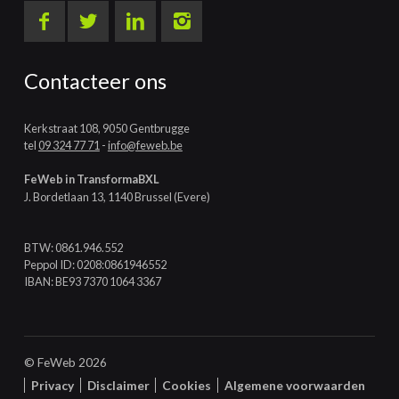
Contacteer ons
Kerkstraat 108, 9050 Gentbrugge
tel
09 324 77 71
-
info@feweb.be
FeWeb in TransformaBXL
J. Bordetlaan 13, 1140 Brussel (Evere)
BTW: 0861.946.552
Peppol ID: 0208:0861946552
IBAN: BE93 7370 1064 3367
© FeWeb 2026
Privacy
Disclaimer
Cookies
Algemene voorwaarden