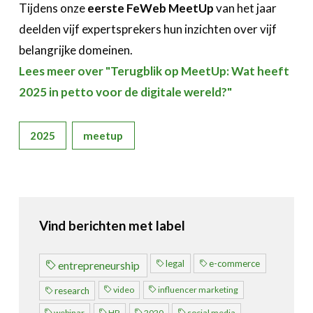
Tijdens onze
eerste FeWeb MeetUp
van het jaar
deelden vijf expertsprekers hun inzichten over vijf
belangrijke domeinen.
Lees meer over "Terugblik op MeetUp: Wat heeft
2025 in petto voor de digitale wereld?"
2025
meetup
Vind berichten met label
legal
e-commerce
entrepreneurship
video
influencer marketing
research
webinar
HR
2020
social media