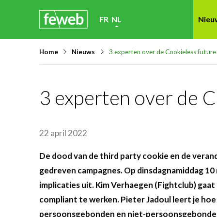
Skip
FR
NL
Nieu
links
Jump
Home
Nieuws
3 experten over de Cookieless future
to
navigation
Jump
3 experten over de C
to
main
content
22 april 2022
De dood van de third party cookie en de veran
gedreven campagnes. Op dinsdagnamiddag 10 mei
implicaties uit. Kim Verhaegen (Fightclub) gaa
compliant te werken. Pieter Jadoul leert je ho
persoonsgebonden en niet-persoonsgebonde