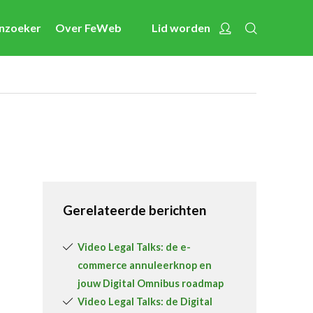
Zoeken
Account
enzoeker
Over FeWeb
Lid worden
Nieuws
Nieuwsberichten
FeWeb Videos
Cases van de leden
Jobs in de sector
Activiteiten
Gerelateerde berichten
Cases
Expertise
Video Legal Talks: de e-
commerce annuleerknop en
Toolbox
jouw Digital Omnibus roadmap
Bedrijvenzoeker
Video Legal Talks: de Digital