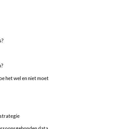
s?
m?
oe het wel en niet moet
strategie
persoonsgebonden data