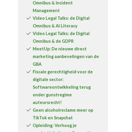
Omnibus & Incident
Over FeWeb
Management
Video Legal Talks: de Digital
Zoeken
Account
Lid worden
Omnibus & AI Literacy
Video Legal Talks: de Digital
Omnibus & de GDPR
MeetUp: De nieuwe direct
marketing aanbevelingen van de
GBA
Fiscale gerechtigheid voor de
digitale sector:
Softwareontwikkeling terug
onder gunstregime
auteursrecht!
Geen alcoholreclame meer op
TikTok en Snapchat
Opleiding: Verhoog je