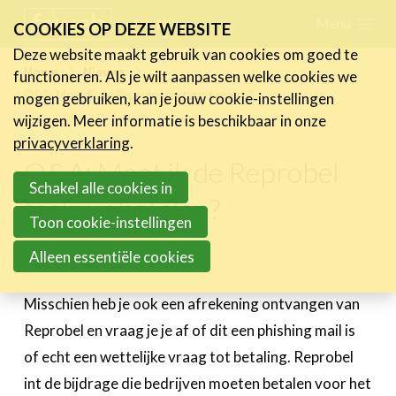
Skip
Menu
FR
NL
COOKIES OP DEZE WEBSITE
links
Deze website maakt gebruik van cookies om goed te
Nieuws
Home
Nieuws
functioneren. Als je wilt aanpassen welke cookies we
Jump
Q&A: Moet ik de Reprobel factuur betalen?
mogen gebruiken, kan je jouw cookie-instellingen
Nieuwsberichten
to
wijzigen. Meer informatie is beschikbaar in onze
FeWeb Videos
navigation
privacyverklaring
.
Cases van de leden
Jump
Q&A: Moet ik de Reprobel
Jobs in de sector
to
Schakel alle cookies in
factuur betalen?
main
Toon cookie-instellingen
Activiteiten
content
Alleen essentiële cookies
25 februari 2022
Cases
Expertise
Misschien heb je ook een afrekening ontvangen van
Reprobel en vraag je je af of dit een phishing mail is
Toolbox
of echt een wettelijke vraag tot betaling. Reprobel
Bedrijvenzoeker
int de bijdrage die bedrijven moeten betalen voor het