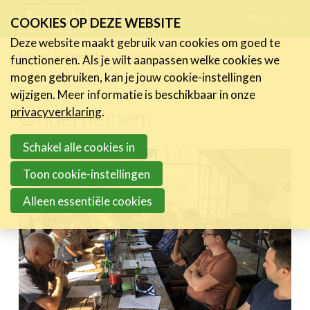
Skip
Menu
FR
NL
COOKIES OP DEZE WEBSITE
links
Deze website maakt gebruik van cookies om goed te
Nieuws
Home
Expertise
Ondernemen
functioneren. Als je wilt aanpassen welke cookies we
Jump
mogen gebruiken, kan je jouw cookie-instellingen
to
Activiteiten
wijzigen. Meer informatie is beschikbaar in onze
navigation
Ondernemen
Cases
privacyverklaring
.
Jump
Expertise
to
Schakel alle cookies in
Ondernemen
main
Toon cookie-instellingen
Ondernemen & HR
content
Alleen essentiële cookies
Ondernemen & Steun
Accessibility & Inclusie
Content & Influencer
Marketing
Toolbox