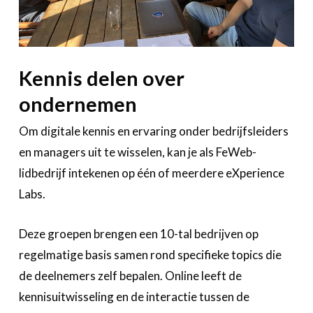
Bedrijvenzoeker
Over FeWeb
Kennis delen over
Zoeken
Account
Lid worden
ondernemen
Om digitale kennis en ervaring onder bedrijfsleiders
en managers uit te wisselen, kan je als FeWeb-
lidbedrijf intekenen op één of meerdere eXperience
Labs.
Deze groepen brengen een 10-tal bedrijven op
regelmatige basis samen rond specifieke topics die
de deelnemers zelf bepalen. Online leeft de
kennisuitwisseling en de interactie tussen de