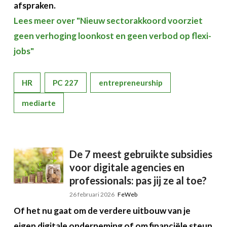
afspraken.
Lees meer over "Nieuw sectorakkoord voorziet
geen verhoging loonkost en geen verbod op flexi-
jobs"
HR
PC 227
entrepreneurship
mediarte
De 7 meest gebruikte subsidies
voor digitale agencies en
professionals: pas jij ze al toe?
26 februari 2026
FeWeb
Of het nu gaat om de verdere uitbouw van je
eigen digitale onderneming of om financiële steun