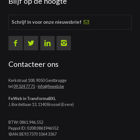
Blijf op de hoogte
Schrijf in voor onze nieuwsbrief
Contacteer ons
Kerkstraat 108, 9050 Gentbrugge
tel
09 324 77 71
-
info@feweb.be
FeWeb in TransformaBXL
J. Bordetlaan 13, 1140 Brussel (Evere)
BTW: 0861.946.552
Peppol ID: 0208:0861946552
IBAN: BE93 7370 1064 3367