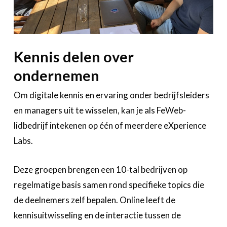
Bedrijvenzoeker
Over FeWeb
Kennis delen over
Zoeken
Account
Lid worden
ondernemen
Om digitale kennis en ervaring onder bedrijfsleiders
en managers uit te wisselen, kan je als FeWeb-
lidbedrijf intekenen op één of meerdere eXperience
Labs.
Deze groepen brengen een 10-tal bedrijven op
regelmatige basis samen rond specifieke topics die
de deelnemers zelf bepalen. Online leeft de
kennisuitwisseling en de interactie tussen de