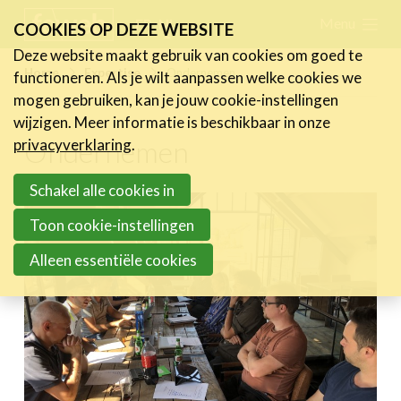
Skip
Menu
FR
NL
COOKIES OP DEZE WEBSITE
links
Deze website maakt gebruik van cookies om goed te
Nieuws
Home
Expertise
Ondernemen
functioneren. Als je wilt aanpassen welke cookies we
Jump
mogen gebruiken, kan je jouw cookie-instellingen
to
Activiteiten
wijzigen. Meer informatie is beschikbaar in onze
navigation
Ondernemen
Cases
privacyverklaring
.
Jump
Expertise
to
Schakel alle cookies in
Ondernemen
main
Toon cookie-instellingen
Ondernemen & HR
content
Alleen essentiële cookies
Ondernemen & Steun
Accessibility & Inclusie
Content & Influencer
Marketing
Toolbox