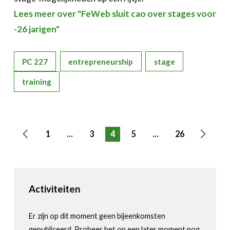
Lees meer over "FeWeb sluit cao over stages voor
-26 jarigen"
PC 227
entrepreneurship
stage
training
1
...
3
4
5
...
26
Vorige
Volge
pagina
pagina
Activiteiten
Er zijn op dit moment geen bijeenkomsten
gepubliceerd. Probeer het op een later moment nog