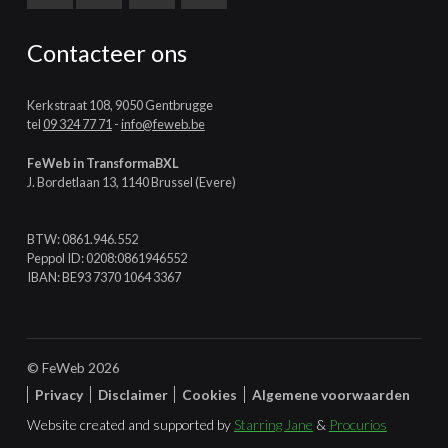
Contacteer ons
Kerkstraat 108, 9050 Gentbrugge
tel
09 324 77 71
-
info@feweb.be
FeWeb in TransformaBXL
J. Bordetlaan 13, 1140 Brussel (Evere)
BTW: 0861.946.552
Peppol ID: 0208:0861946552
IBAN: BE93 7370 1064 3367
© FeWeb 2026
Privacy
Disclaimer
Cookies
Algemene voorwaarden
Website created and supported by
Starring Jane
&
Procurios