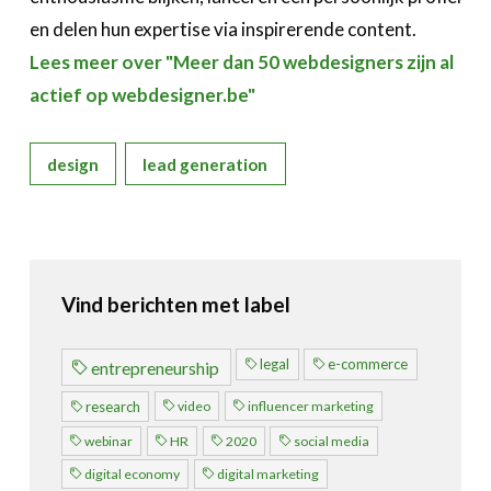
Over FeWeb
en delen hun expertise via inspirerende content.
Lees meer over "Meer dan 50 webdesigners zijn al
Zoeken
Account
Lid worden
actief op webdesigner.be"
design
lead generation
Vind berichten met label
legal
e-commerce
entrepreneurship
video
influencer marketing
research
webinar
HR
2020
social media
digital economy
digital marketing