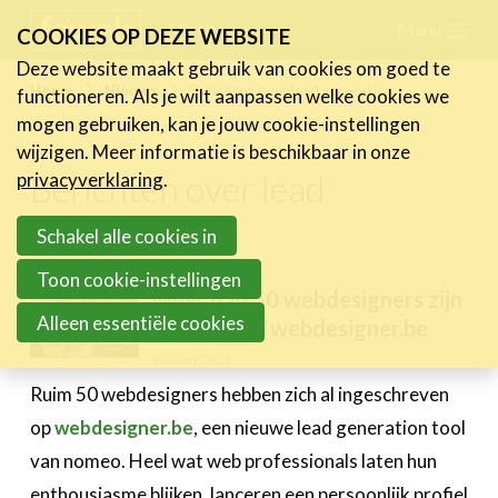
Skip
Menu
FR
NL
COOKIES OP DEZE WEBSITE
links
Deze website maakt gebruik van cookies om goed te
Nieuws
Home
Nieuws
Berichten over lead generation
functioneren. Als je wilt aanpassen welke cookies we
Jump
mogen gebruiken, kan je jouw cookie-instellingen
Nieuwsberichten
to
wijzigen. Meer informatie is beschikbaar in onze
FeWeb Videos
navigation
Berichten over lead
privacyverklaring
.
Cases van de leden
Jump
generation
Jobs in de sector
to
Schakel alle cookies in
main
Toon cookie-instellingen
Activiteiten
Meer dan 50 webdesigners zijn
content
Alleen essentiële cookies
al actief op webdesigner.be
Cases
5 maart 2021
Expertise
Ruim 50 webdesigners hebben zich al ingeschreven
Toolbox
op
webdesigner.be
, een nieuwe lead generation tool
van nomeo. Heel wat web professionals laten hun
Bedrijvenzoeker
enthousiasme blijken, lanceren een persoonlijk profiel