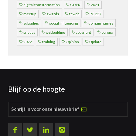
digital transformation
GDPR
2021
meetup
awards
feweb
PC 227
subsidies
social influencing
domain names
privacy
webbuilding
copyright
corona
2022
training
Opinion
Update
Blijf op de hoogte
Schrijf in voor onze nieuwsbrief