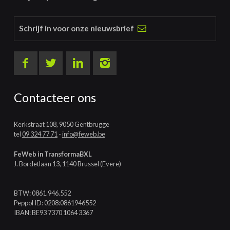
Schrijf in voor onze nieuwsbrief
Contacteer ons
Kerkstraat 108, 9050 Gentbrugge
tel
09 324 77 71
-
info@feweb.be
FeWeb in TransformaBXL
J. Bordetlaan 13, 1140 Brussel (Evere)
BTW: 0861.946.552
Peppol ID: 0208:0861946552
IBAN: BE93 7370 1064 3367