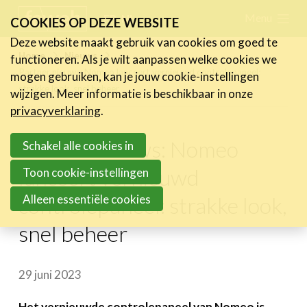
Skip
Menu
FR
NL
COOKIES OP DEZE WEBSITE
links
Deze website maakt gebruik van cookies om goed te
Nieuws
Home
Nieuws
functioneren. Als je wilt aanpassen welke cookies we
Jump
Partner nieuws: Nomeo lanceert vernieuwd controlepaneel:
mogen gebruiken, kan je jouw cookie-instellingen
Nieuwsberichten
to
strakke look, snel beheer
wijzigen. Meer informatie is beschikbaar in onze
FeWeb Videos
navigation
privacyverklaring
.
Cases van de leden
Jump
Jobs in de sector
Partner nieuws: Nomeo
to
Schakel alle cookies in
main
lanceert vernieuwd
Toon cookie-instellingen
Activiteiten
content
Alleen essentiële cookies
controlepaneel: strakke look,
Cases
snel beheer
Expertise
Toolbox
29 juni 2023
Bedrijvenzoeker
Het vernieuwde controlepaneel van Nomeo is