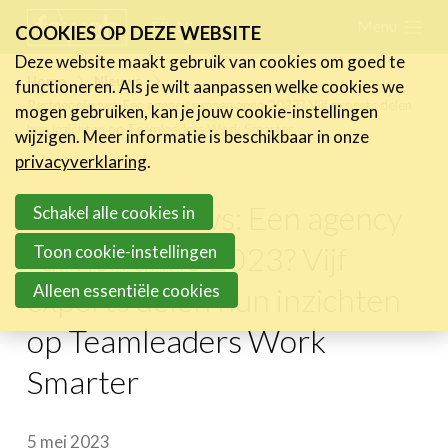
Skip
Menu
FR
NL
COOKIES OP DEZE WEBSITE
links
Deze website maakt gebruik van cookies om goed te
Nieuws
Home
Nieuws
functioneren. Als je wilt aanpassen welke cookies we
Jump
Partner nieuws: Een agency runnen anno 2023? Vijf experts delen
mogen gebruiken, kan je jouw cookie-instellingen
Nieuwsberichten
to
hun inzichten op Teamleaders Work Smarter
wijzigen. Meer informatie is beschikbaar in onze
FeWeb Videos
navigation
privacyverklaring
.
Cases van de leden
Jump
Jobs in de sector
Partner nieuws: Een agency
to
Schakel alle cookies in
main
runnen anno 2023? Vijf
Toon cookie-instellingen
Activiteiten
content
Alleen essentiële cookies
experts delen hun inzichten
Cases
op Teamleaders Work
Expertise
Smarter
Toolbox
Bedrijvenzoeker
5 mei 2023