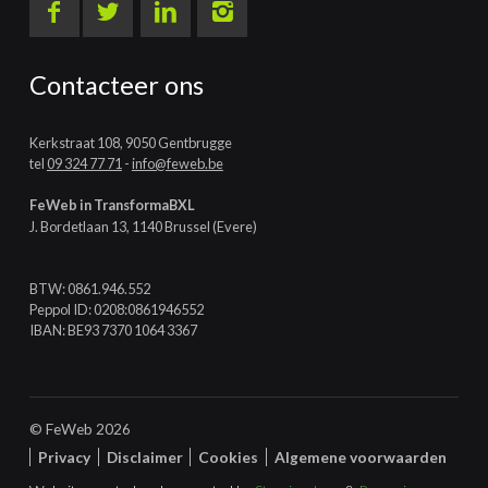
Contacteer ons
Kerkstraat 108, 9050 Gentbrugge
tel
09 324 77 71
-
info@feweb.be
FeWeb in TransformaBXL
J. Bordetlaan 13, 1140 Brussel (Evere)
BTW: 0861.946.552
Peppol ID: 0208:0861946552
IBAN: BE93 7370 1064 3367
© FeWeb 2026
Privacy
Disclaimer
Cookies
Algemene voorwaarden