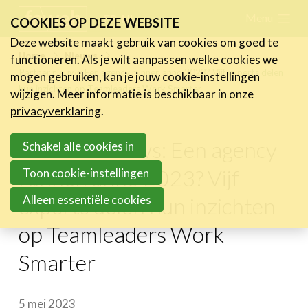
Skip
Menu
FR
NL
COOKIES OP DEZE WEBSITE
links
Deze website maakt gebruik van cookies om goed te
Nieuws
Home
Nieuws
functioneren. Als je wilt aanpassen welke cookies we
Jump
Partner nieuws: Een agency runnen anno 2023? Vijf experts delen
mogen gebruiken, kan je jouw cookie-instellingen
Nieuwsberichten
to
hun inzichten op Teamleaders Work Smarter
wijzigen. Meer informatie is beschikbaar in onze
FeWeb Videos
navigation
privacyverklaring
.
Cases van de leden
Jump
Jobs in de sector
Partner nieuws: Een agency
to
Schakel alle cookies in
main
runnen anno 2023? Vijf
Toon cookie-instellingen
Activiteiten
content
Alleen essentiële cookies
experts delen hun inzichten
Cases
op Teamleaders Work
Expertise
Smarter
Toolbox
Bedrijvenzoeker
5 mei 2023