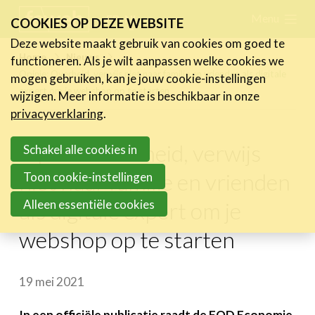
Skip
Menu
FR
NL
COOKIES OP DEZE WEBSITE
links
Deze website maakt gebruik van cookies om goed te
Nieuws
Home
Nieuws
functioneren. Als je wilt aanpassen welke cookies we
Jump
Opinie: Overheid, verwijs niet naar familie en vrienden als digitale
mogen gebruiken, kan je jouw cookie-instellingen
Nieuwsberichten
to
expert om je webshop op te starten
wijzigen. Meer informatie is beschikbaar in onze
FeWeb Videos
navigation
privacyverklaring
.
Cases van de leden
Jump
Jobs in de sector
Opinie: Overheid, verwijs
to
Schakel alle cookies in
main
niet naar familie en vrienden
Toon cookie-instellingen
Activiteiten
content
Alleen essentiële cookies
als digitale expert om je
Cases
webshop op te starten
Expertise
Toolbox
19 mei 2021
Bedrijvenzoeker
In een officiële publicatie raadt de FOD Economie