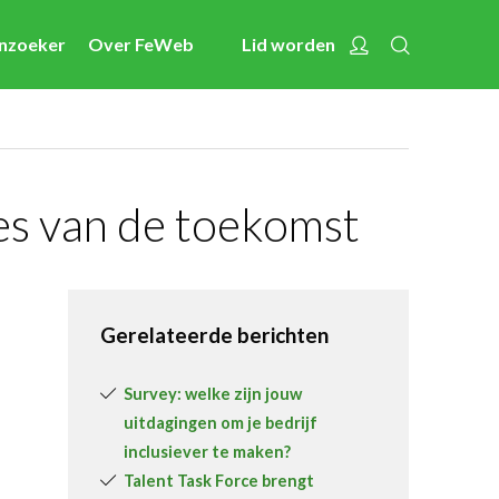
Zoeken
Account
enzoeker
Over FeWeb
Lid worden
Nieuws
Nieuwsberichten
FeWeb Videos
Cases van de leden
es van de toekomst
Jobs in de sector
Activiteiten
Gerelateerde berichten
Cases
Expertise
Survey: welke zijn jouw
uitdagingen om je bedrijf
Toolbox
inclusiever te maken?
Bedrijvenzoeker
Talent Task Force brengt