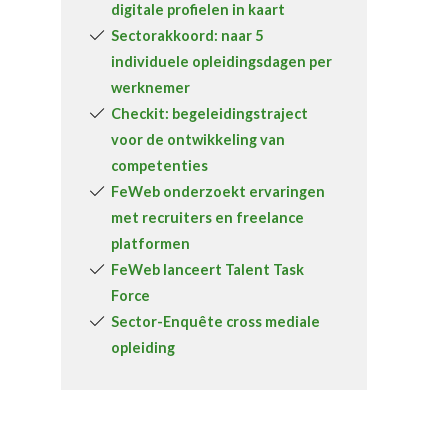
digitale profielen in kaart
Over FeWeb
Sectorakkoord: naar 5
individuele opleidingsdagen per
Zoeken
Account
Lid worden
werknemer
Checkit: begeleidingstraject
voor de ontwikkeling van
competenties
FeWeb onderzoekt ervaringen
met recruiters en freelance
platformen
FeWeb lanceert Talent Task
Force
Sector-Enquête cross mediale
opleiding