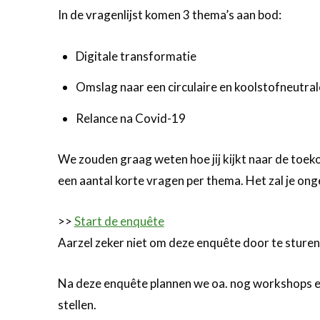
In de vragenlijst komen 3 thema’s aan bod:
Digitale transformatie
Omslag naar een circulaire en koolstofneutra
Relance na Covid-19
We zouden graag weten hoe jij kijkt naar de toek
een aantal korte vragen per thema. Het zal je ong
>>
Start de enquête
Aarzel zeker niet om deze enquête door te sturen 
Na deze enquête plannen we oa. nog workshops en 
stellen.