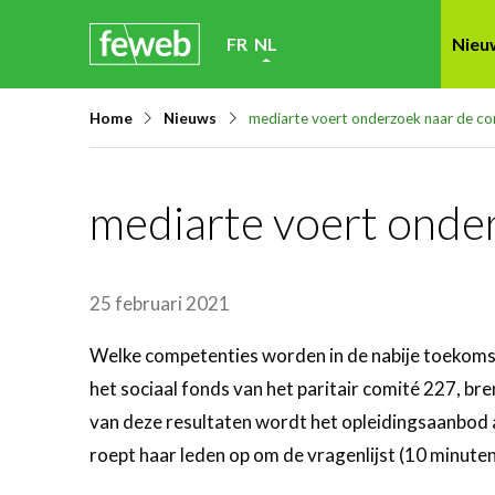
Skip
FR
NL
Nieu
links
Jump
Home
Nieuws
mediarte voert onderzoek naar de c
to
navigation
Jump
mediarte voert onde
to
main
content
25 februari 2021
Welke competenties worden in de nabije toekomst 
het sociaal fonds van het paritair comité 227, bre
van deze resultaten wordt het opleidingsaanbod 
roept haar leden op om de vragenlijst (10 minuten)