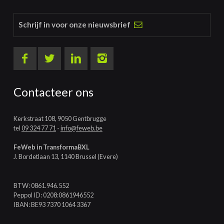
Schrijf in voor onze nieuwsbrief
Contacteer ons
Kerkstraat 108, 9050 Gentbrugge
tel
09 324 77 71
-
info@feweb.be
FeWeb in TransformaBXL
J. Bordetlaan 13, 1140 Brussel (Evere)
BTW: 0861.946.552
Peppol ID: 0208:0861946552
IBAN: BE93 7370 1064 3367