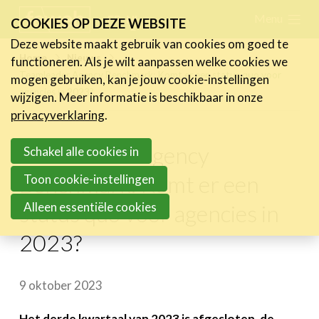
Skip
Menu
FR
NL
COOKIES OP DEZE WEBSITE
links
Deze website maakt gebruik van cookies om goed te
Nieuws
Home
Nieuws
functioneren. Als je wilt aanpassen welke cookies we
Jump
Teamleader Agency Benchmark: Komt er een status quo voor
mogen gebruiken, kan je jouw cookie-instellingen
Nieuwsberichten
to
agencies in 2023?
wijzigen. Meer informatie is beschikbaar in onze
FeWeb Videos
navigation
privacyverklaring
.
Cases van de leden
Jump
Jobs in de sector
Teamleader Agency
to
Schakel alle cookies in
main
Benchmark: Komt er een
Toon cookie-instellingen
Activiteiten
content
Alleen essentiële cookies
status quo voor agencies in
Cases
2023?
Expertise
Toolbox
9 oktober 2023
Bedrijvenzoeker
Het derde kwartaal van 2023 is afgesloten, de