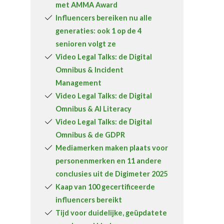
met AMMA Award
Over FeWeb
Influencers bereiken nu alle
generaties: ook 1 op de 4
Zoeken
Account
Lid worden
senioren volgt ze
Video Legal Talks: de Digital
Omnibus & Incident
Management
Video Legal Talks: de Digital
Omnibus & AI Literacy
Video Legal Talks: de Digital
Omnibus & de GDPR
Mediamerken maken plaats voor
personenmerken en 11 andere
conclusies uit de Digimeter 2025
Kaap van 100 gecertificeerde
influencers bereikt
Tijd voor duidelijke, geüpdatete