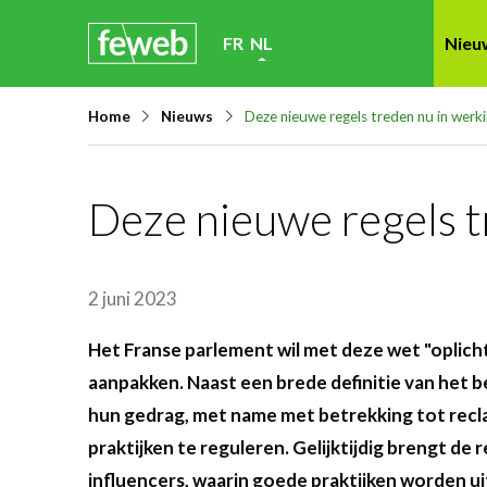
Skip
FR
NL
Nieu
links
Jump
Home
Nieuws
Deze nieuwe regels treden nu in werkin
to
navigation
Jump
Deze nieuwe regels t
to
main
content
2 juni 2023
Het Franse parlement wil met deze wet "oplicht
aanpakken. Naast een brede definitie van het b
hun gedrag, met name met betrekking tot recl
praktijken te reguleren. Gelijktijdig brengt de 
influencers, waarin goede praktijken worden u