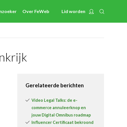
Zoeken
Account
enzoeker
Over FeWeb
Lid worden
Nieuws
Nieuwsberichten
FeWeb Videos
Cases van de leden
nkrijk
Jobs in de sector
Activiteiten
Gerelateerde berichten
Cases
Expertise
Video Legal Talks: de e-
commerce annuleerknop en
Toolbox
jouw Digital Omnibus roadmap
Bedrijvenzoeker
Influencer Certificaat bekroond