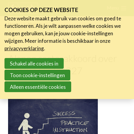
Skip
Menu
FR
NL
COOKIES OP DEZE WEBSITE
links
Deze website maakt gebruik van cookies om goed te
Nieuws
Home
Nieuws
functioneren. Als je wilt aanpassen welke cookies we
Jump
Alsnog sectorakkoord over vorming in PC227
mogen gebruiken, kan je jouw cookie-instellingen
Nieuwsberichten
to
wijzigen. Meer informatie is beschikbaar in onze
FeWeb Videos
navigation
privacyverklaring
.
Cases van de leden
Jump
Alsnog sectorakkoord over
Jobs in de sector
to
Schakel alle cookies in
vorming in PC227
main
Toon cookie-instellingen
Activiteiten
content
Alleen essentiële cookies
18 maart 2022
Cases
Expertise
Toolbox
Bedrijvenzoeker