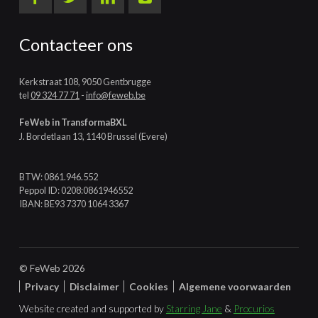
Contacteer ons
Kerkstraat 108, 9050 Gentbrugge
tel
09 324 77 71
-
info@feweb.be
FeWeb in TransformaBXL
J. Bordetlaan 13, 1140 Brussel (Evere)
BTW: 0861.946.552
Peppol ID: 0208:0861946552
IBAN: BE93 7370 1064 3367
© FeWeb 2026
Privacy
Disclaimer
Cookies
Algemene voorwaarden
Website created and supported by
Starring Jane
&
Procurios