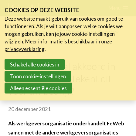
Skip
Menu
FR
NL
COOKIES OP DEZE WEBSITE
links
Deze website maakt gebruik van cookies om goed te
Nieuws
Home
Nieuws
functioneren. Als je wilt aanpassen welke cookies we
Jump
Geen sectoraal akkoord in PC 227: wat betekent dit voor uw
mogen gebruiken, kan je jouw cookie-instellingen
Nieuwsberichten
to
bedrijf?
wijzigen. Meer informatie is beschikbaar in onze
FeWeb Videos
navigation
privacyverklaring
.
Cases van de leden
Jump
Jobs in de sector
Geen sectoraal akkoord in
to
Schakel alle cookies in
main
PC 227: wat betekent dit
Toon cookie-instellingen
Activiteiten
content
Alleen essentiële cookies
voor uw bedrijf?
Cases
Expertise
20 december 2021
Toolbox
Als werkgeversorganisatie onderhandelt FeWeb
Bedrijvenzoeker
samen met de andere werkgeversorganisaties