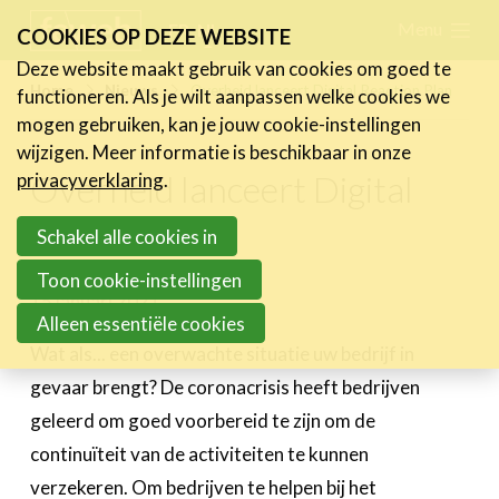
Skip
Menu
FR
NL
COOKIES OP DEZE WEBSITE
links
Deze website maakt gebruik van cookies om goed te
Nieuws
Home
Nieuws
Overheid lanceert Digital Reaction Plan
functioneren. Als je wilt aanpassen welke cookies we
Jump
mogen gebruiken, kan je jouw cookie-instellingen
Nieuwsberichten
to
wijzigen. Meer informatie is beschikbaar in onze
FeWeb Videos
navigation
Overheid lanceert Digital
privacyverklaring
.
Cases van de leden
Jump
Reaction Plan
Jobs in de sector
to
Schakel alle cookies in
main
Toon cookie-instellingen
Activiteiten
content
15 januari 2021
Alleen essentiële cookies
Cases
Wat als... een overwachte situatie uw bedrijf in
Expertise
gevaar brengt? De coronacrisis heeft bedrijven
geleerd om goed voorbereid te zijn om de
Toolbox
continuïteit van de activiteiten te kunnen
Bedrijvenzoeker
verzekeren. Om bedrijven te helpen bij het