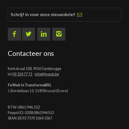
Schrijf in voor onze nieuwsbrief
Contacteer ons
Kerkstraat 108, 9050 Gentbrugge
tel
09 324 77 71
-
info@feweb.be
FeWeb in TransformaBXL
J. Bordetlaan 13, 1140 Brussel (Evere)
BTW: 0861.946.552
Peppol ID: 0208:0861946552
IBAN: BE93 7370 1064 3367