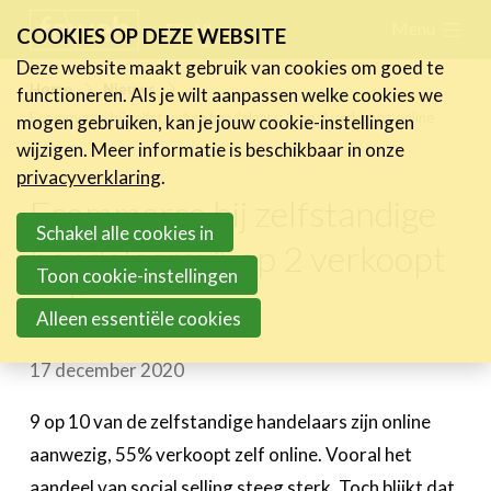
Skip
Menu
FR
NL
COOKIES OP DEZE WEBSITE
links
Deze website maakt gebruik van cookies om goed te
Nieuws
Home
Nieuws
functioneren. Als je wilt aanpassen welke cookies we
Jump
Ecommerce bij zelfstandige handelaars: 1 op 2 verkoopt online
mogen gebruiken, kan je jouw cookie-instellingen
Nieuwsberichten
to
wijzigen. Meer informatie is beschikbaar in onze
FeWeb Videos
navigation
privacyverklaring
.
Cases van de leden
Jump
Ecommerce bij zelfstandige
Jobs in de sector
to
Schakel alle cookies in
handelaars: 1 op 2 verkoopt
main
Toon cookie-instellingen
Activiteiten
online
content
Alleen essentiële cookies
Cases
17 december 2020
Expertise
Toolbox
9 op 10 van de zelfstandige handelaars zijn online
aanwezig, 55% verkoopt zelf online. Vooral het
Bedrijvenzoeker
aandeel van social selling steeg sterk. Toch blijkt dat