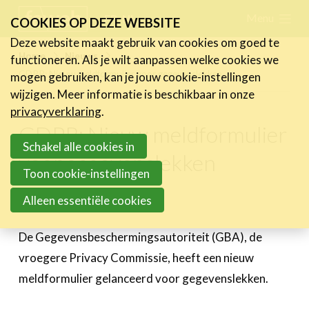
Skip
Menu
FR
NL
COOKIES OP DEZE WEBSITE
links
Deze website maakt gebruik van cookies om goed te
Nieuws
Home
Nieuws
functioneren. Als je wilt aanpassen welke cookies we
Jump
GDPR: Nieuw meldformulier voor gegevenslekken
mogen gebruiken, kan je jouw cookie-instellingen
Nieuwsberichten
to
wijzigen. Meer informatie is beschikbaar in onze
FeWeb Videos
navigation
privacyverklaring
.
Cases van de leden
Jump
GDPR: Nieuw meldformulier
Jobs in de sector
to
Schakel alle cookies in
voor gegevenslekken
main
Toon cookie-instellingen
Activiteiten
content
Alleen essentiële cookies
28 september 2018
Cases
Expertise
De Gegevensbeschermingsautoriteit (GBA), de
vroegere Privacy Commissie, heeft een nieuw
Toolbox
meldformulier gelanceerd voor gegevenslekken.
Bedrijvenzoeker