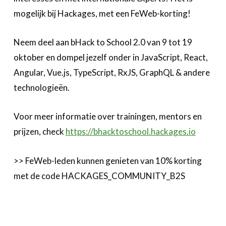
Over FeWeb
mogelijk bij Hackages, met een FeWeb-korting!
Zoeken
Account
Lid worden
Neem deel aan bHack to School 2.0 van 9 tot 19
oktober en dompel jezelf onder in JavaScript, React,
Angular, Vue.js, TypeScript, RxJS, GraphQL & andere
technologieën.
Voor meer informatie over trainingen, mentors en
prijzen, check
https://bhacktoschool.hackages.io
>> FeWeb-leden kunnen genieten van 10% korting
met de code HACKAGES_COMMUNITY_B2S