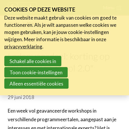
Skip
Menu
FR
NL
COOKIES OP DEZE WEBSITE
links
Deze website maakt gebruik van cookies om goed te
Nieuws
Home
Nieuws
functioneren. Als je wilt aanpassen welke cookies we
Jump
Ledenvoordeel: korting op "bHack To School 2.0" sessies
mogen gebruiken, kan je jouw cookie-instellingen
Nieuwsberichten
to
wijzigen. Meer informatie is beschikbaar in onze
FeWeb Videos
navigation
privacyverklaring
.
Cases van de leden
Jump
Ledenvoordeel: korting op
Jobs in de sector
to
Schakel alle cookies in
"bHack To School 2.0"
main
Toon cookie-instellingen
Activiteiten
sessies
content
Alleen essentiële cookies
Cases
29 juni 2018
Expertise
Toolbox
Een week vol geavanceerde workshops in
verschillende programmeertalen, aangepast aan je
Bedrijvenzoeker
interesses en met internationale experts? Het is