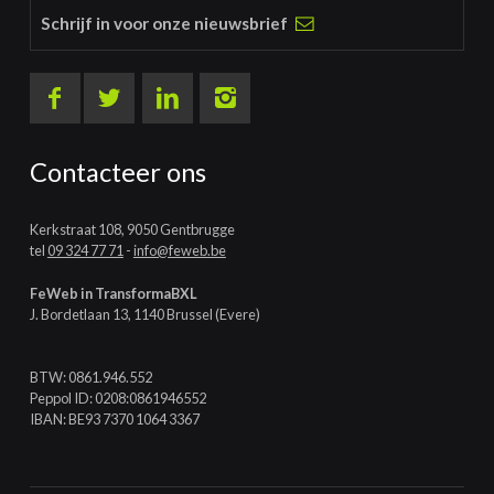
Schrijf in voor onze nieuwsbrief
Contacteer ons
Kerkstraat 108, 9050 Gentbrugge
tel
09 324 77 71
-
info@feweb.be
FeWeb in TransformaBXL
J. Bordetlaan 13, 1140 Brussel (Evere)
BTW: 0861.946.552
Peppol ID: 0208:0861946552
IBAN: BE93 7370 1064 3367