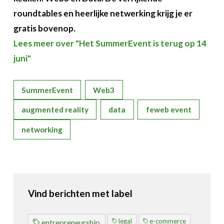
Over FeWeb
roundtables en heerlijke netwerking krijg je er
gratis bovenop.
Zoeken
Account
Lid worden
Lees meer over "Het SummerEvent is terug op 14
juni"
SummerEvent
Web3
augmented reality
data
feweb event
networking
Vind berichten met label
legal
e-commerce
entrepreneurship