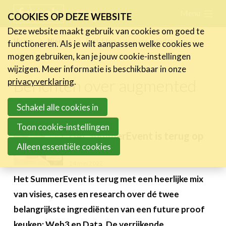
Skip
Menu
FR
NL
COOKIES OP DEZE WEBSITE
links
Deze website maakt gebruik van cookies om goed te
Nieuws
Home
Nieuws
Berichten over augmented reality
functioneren. Als je wilt aanpassen welke cookies we
Jump
mogen gebruiken, kan je jouw cookie-instellingen
Nieuwsberichten
to
wijzigen. Meer informatie is beschikbaar in onze
FeWeb Videos
navigation
Berichten over augmented
privacyverklaring
.
Cases van de leden
Jump
reality
Jobs in de sector
to
Schakel alle cookies in
main
Toon cookie-instellingen
Activiteiten
Het SummerEvent is terug op
content
Alleen essentiële cookies
14 juni
Cases
24 mei 2022
Expertise
Het SummerEvent is terug met een heerlijke mix
Toolbox
van visies, cases en research over dé twee
belangrijkste ingrediënten van een future proof
Bedrijvenzoeker
keuken: Web3 en Data. De verrijkende