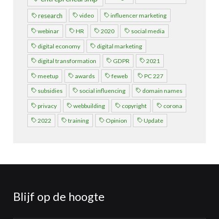
video
influencer marketing
research
webinar
HR
2020
social media
digital economy
digital marketing
digital transformation
GDPR
2021
meetup
awards
feweb
PC 227
subsidies
social influencing
domain names
privacy
webbuilding
copyright
corona
2022
training
Opinion
Update
Blijf op de hoogte