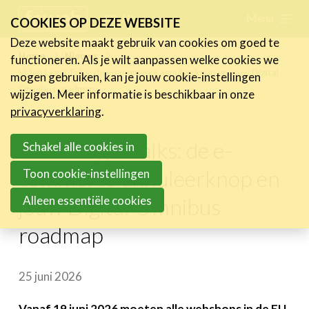
Skip
Menu
FR
NL
COOKIES OP DEZE WEBSITE
links
Deze website maakt gebruik van cookies om goed te
Nieuws
Home
Nieuws
functioneren. Als je wilt aanpassen welke cookies we
Jump
Video Legal Talks: de e-commerce annuleerknop en jouw Digital
mogen gebruiken, kan je jouw cookie-instellingen
Nieuwsberichten
to
Omnibus roadmap
wijzigen. Meer informatie is beschikbaar in onze
FeWeb Videos
navigation
privacyverklaring
.
Cases van de leden
Jump
Jobs in de sector
Video Legal Talks: de e-
to
Schakel alle cookies in
main
commerce annuleerknop en
Toon cookie-instellingen
Activiteiten
content
Alleen essentiële cookies
jouw Digital Omnibus
Cases
roadmap
Expertise
Toolbox
25 juni 2026
Bedrijvenzoeker
Vanaf 19 juni 2026 moeten alle webshops in de EU