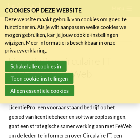
Skip
Menu
FR
NL
COOKIES OP DEZE WEBSITE
links
Deze website maakt gebruik van cookies om goed te
Nieuws
Home
Nieuws
functioneren. Als je wilt aanpassen welke cookies we
Jump
LicentiePro: circulaire IT partner van FeWeb
mogen gebruiken, kan je jouw cookie-instellingen
Nieuwsberichten
to
wijzigen. Meer informatie is beschikbaar in onze
FeWeb Videos
navigation
privacyverklaring
.
Cases van de leden
Jump
LicentiePro: circulaire IT
Jobs in de sector
to
Schakel alle cookies in
partner van FeWeb
main
Toon cookie-instellingen
Activiteiten
content
Alleen essentiële cookies
21 mei 2024
Cases
Expertise
LicentiePro, een vooraanstaand bedrijf op het
gebied van licentiebeheer en softwareoplossingen,
Toolbox
gaat een strategische samenwerking aan met FeWeb
Bedrijvenzoeker
om de leden te informeren over Circulaire IT, een