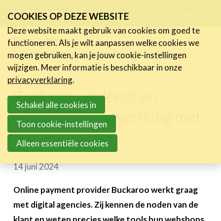
Skip
Menu
FR
NL
COOKIES OP DEZE WEBSITE
links
Deze website maakt gebruik van cookies om goed te
Nieuws
Home
Nieuws
functioneren. Als je wilt aanpassen welke cookies we
Jump
Buckaroo verlengt en verdiept samenwerking met FeWeb
mogen gebruiken, kan je jouw cookie-instellingen
Nieuwsberichten
to
wijzigen. Meer informatie is beschikbaar in onze
FeWeb Videos
navigation
privacyverklaring
.
Cases van de leden
Jump
Buckaroo verlengt en
Jobs in de sector
to
Schakel alle cookies in
verdiept samenwerking met
main
Toon cookie-instellingen
Activiteiten
FeWeb
content
Alleen essentiële cookies
Cases
14 juni 2024
Expertise
Toolbox
Online payment provider Buckaroo werkt graag
met digital agencies. Zij kennen de noden van de
Bedrijvenzoeker
klant en weten precies welke tools hun webshops