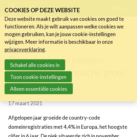
Skip
Menu
FR
NL
COOKIES OP DEZE WEBSITE
links
Deze website maakt gebruik van cookies om goed te
Nieuws
Home
Nieuws
functioneren. Als je wilt aanpassen welke cookies we
Jump
Domeinnamen kennen wereldwijd historische groei in 2020
mogen gebruiken, kan je jouw cookie-instellingen
Nieuwsberichten
to
wijzigen. Meer informatie is beschikbaar in onze
FeWeb Videos
navigation
privacyverklaring
.
Cases van de leden
Jump
Domeinnamen kennen
Jobs in de sector
to
Schakel alle cookies in
wereldwijd historische groei
main
Toon cookie-instellingen
Activiteiten
in 2020
content
Alleen essentiële cookies
Cases
17 maart 2021
Expertise
Toolbox
Afgelopen jaar groeide de country-code
domeinregistraties met 4,4% in Europa, het hoogste
Bedrijvenzoeker
cijfer in 6 jaar. De piek situeerde zich in november