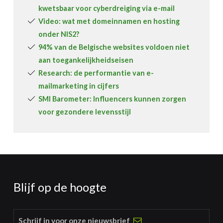
kwetsbaar voor cyberdreiging via e-mail
Video: wat met domeinnamen en hosting
onder NIS2?
94% van de Belgische websites voldoen niet
aan toegankelijkheidseisen
Research: de performantie van e-
mailmarketing in cijfers
SMI Barometer: Influencers kunnen zorgen
voor gezondere levensstijl
Blijf op de hoogte
Schrijf in voor onze nieuwsbrief