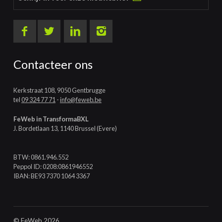
Contacteer ons
Kerkstraat 108, 9050 Gentbrugge
tel
09 324 77 71
-
info@feweb.be
FeWeb in TransformaBXL
J. Bordetlaan 13, 1140 Brussel (Evere)
BTW: 0861.946.552
Peppol ID: 0208:0861946552
IBAN: BE93 7370 1064 3367
© FeWeb 2026