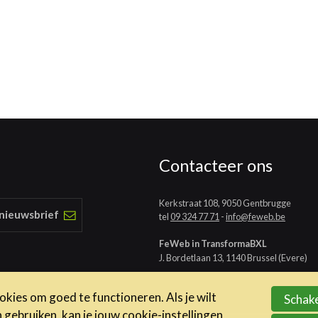
Contacteer ons
Kerkstraat 108, 9050 Gentbrugge
 nieuwsbrief
tel
09 324 77 71
-
info@feweb.be
FeWeb in TransformaBXL
J. Bordetlaan 13, 1140 Brussel (Evere)
kies om goed te functioneren. Als je wilt
Schake
ebruiken, kan je jouw cookie-instellingen