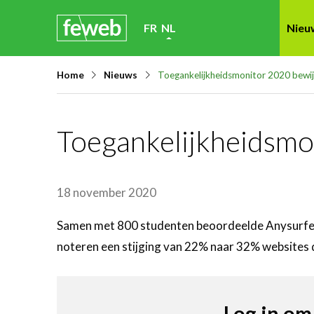
Skip
FR
NL
Nieu
links
Jump
Home
Nieuws
Toegankelijkheidsmonitor 2020 bewij
to
navigation
Jump
Toegankelijkheidsmo
to
main
content
18 november 2020
Samen met 800 studenten beoordeelde Anysurfer 
noteren een stijging van 22% naar 32% websites d
Log in om