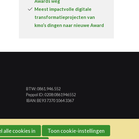
Awards weg
Meest impactvolle digitale
transformatieprojecten van
kmo’s dingen naar nieuwe Award
BTW: 0861.946.552
Peppol ID: 0208:0861946552
IBAN: BE93 7370 1064 3367
l alle cookies in
Toon cookie-instellingen