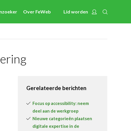
Zoeken
Account
enzoeker
Over FeWeb
Lid worden
Nieuws
Nieuwsberichten
FeWeb Videos
Cases van de leden
ering
Jobs in de sector
Activiteiten
Gerelateerde berichten
Cases
Expertise
Focus op accessibility: neem
deel aan de werkgroep
Toolbox
Nieuwe categorieën plaatsen
Bedrijvenzoeker
digitale expertise in de