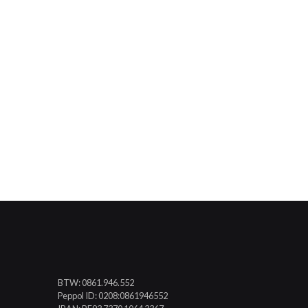
BTW: 0861.946.552
Peppol ID: 0208:0861946552