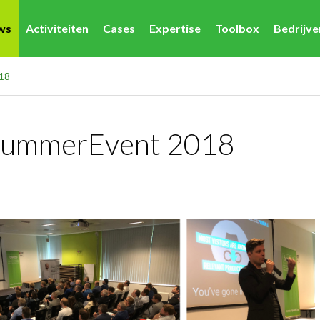
ws
Activiteiten
Cases
Expertise
Toolbox
Bedrijv
018
-SummerEvent 2018