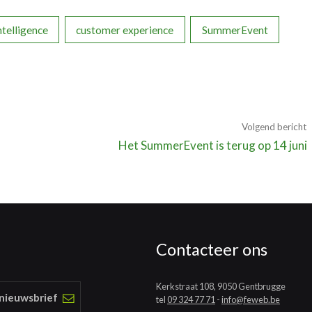
intelligence
customer experience
SummerEvent
Volgend bericht
Het SummerEvent is terug op 14 juni
Contacteer ons
Kerkstraat 108, 9050 Gentbrugge
 nieuwsbrief
tel
09 324 77 71
-
info@feweb.be