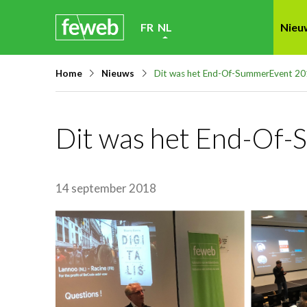
Skip
FR
NL
Nieu
links
Jump
Home
Nieuws
Dit was het End-Of-SummerEvent 2
to
navigation
Jump
Dit was het End-Of
to
main
content
14 september 2018