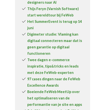
designers naar AI
Over FeWeb
Thijs Feryn (Varnish Software)
start wereldtour bij FeWeb
Zoeken
Account
Lid worden
Het SummerEvent is terug op 14
juni
Digimeter studie: Vlaming kan
digitaal connecteren maar dat is
geen garantie op digitaal
functioneren
Twee dagen e-commerce
inspiratie, tips&tricks en leads
met deze FeWeb-experten
97 cases dingen naar de FeWeb
Excellence Awards
Boeiende FeWeb MeetUp over
het optimaliseren van de
performantie van je site en apps