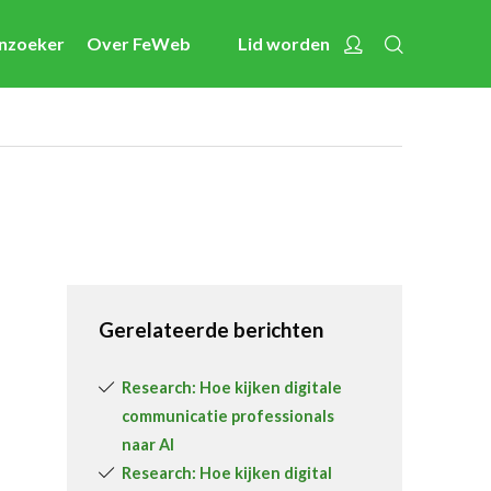
Zoeken
Account
enzoeker
Over FeWeb
Lid worden
Nieuws
Nieuwsberichten
FeWeb Videos
Cases van de leden
Jobs in de sector
Activiteiten
Gerelateerde berichten
Cases
Expertise
Research: Hoe kijken digitale
communicatie professionals
Toolbox
naar AI
Bedrijvenzoeker
Research: Hoe kijken digital