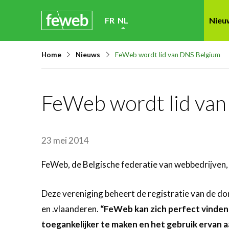
Skip
FR
NL
Nieu
links
Jump
Home
Nieuws
FeWeb wordt lid van DNS Belgium
to
navigation
Jump
FeWeb wordt lid va
to
main
content
23 mei 2014
FeWeb, de Belgische federatie van webbedrijven,
Deze vereniging beheert de registratie van de do
en .vlaanderen.
“FeWeb kan zich perfect vinden 
toegankelijker te maken en het gebruik ervan 