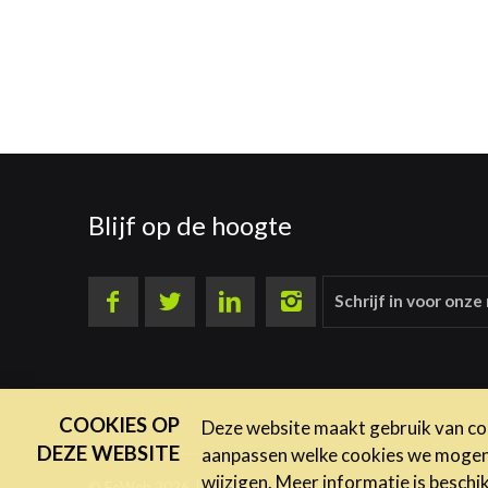
Blijf op de hoogte
Schrijf in voor onze
COOKIES OP
Deze website maakt gebruik van coo
DEZE WEBSITE
aanpassen welke cookies we mogen g
wijzigen. Meer informatie is beschi
© FeWeb 2026
Privacy
Disclaimer
Cookies
Algem