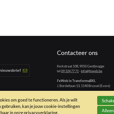
Contacteer ons
Kerkstraat 108, 9050 Gentbrugge
 nieuwsbrief
tel
09 324 77 71
-
info@feweb.be
FeWeb in TransformaBXL
J. Bordetlaan 13, 1140 Brussel (Evere)
kies om goed te functioneren. Als je wilt
Schake
ebruiken, kan je jouw cookie-instellingen
Alleen
kbaar in onze
privacyverklaring
.
ene voorwaarden