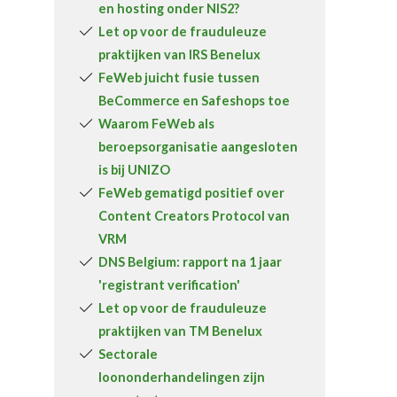
en hosting onder NIS2?
Over FeWeb
Let op voor de frauduleuze
praktijken van IRS Benelux
Zoeken
Account
Lid worden
FeWeb juicht fusie tussen
BeCommerce en Safeshops toe
Waarom FeWeb als
beroepsorganisatie aangesloten
is bij UNIZO
FeWeb gematigd positief over
Content Creators Protocol van
VRM
DNS Belgium: rapport na 1 jaar
'registrant verification'
Let op voor de frauduleuze
praktijken van TM Benelux
Sectorale
loononderhandelingen zijn