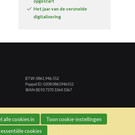
opgestart
Het jaar van de versnelde
digitalisering
BTW: 0861.946.552
Peppol ID: 0208:0861946552
IBAN: BE93 7370 1064 3367
l alle cookies in
Toon cookie-instellingen
 essentiële cookies
Website created and supported by
Starring Jane
&
Procurios