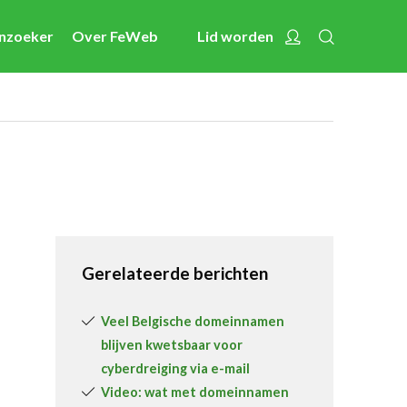
Zoeken
Account
enzoeker
Over FeWeb
Lid worden
Nieuws
Nieuwsberichten
FeWeb Videos
Cases van de leden
Jobs in de sector
Activiteiten
Gerelateerde berichten
Cases
Expertise
Veel Belgische domeinnamen
blijven kwetsbaar voor
Toolbox
cyberdreiging via e-mail
Bedrijvenzoeker
Video: wat met domeinnamen