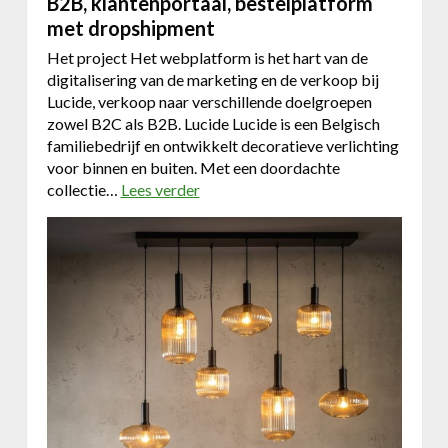
B2B, klantenportaal, bestelplatform
met dropshipment
Het project Het webplatform is het hart van de
digitalisering van de marketing en de verkoop bij
Lucide, verkoop naar verschillende doelgroepen
zowel B2C als B2B. Lucide Lucide is een Belgisch
familiebedrijf en ontwikkelt decoratieve verlichting
voor binnen en buiten. Met een doordachte
collectie…
Lees verder
o
v
e
r
K
o
r
a
z
o
n
&