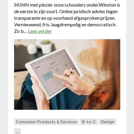
l
SKINN met plezier onze schouders onder.Winston is
o
o
de eerste in zijn soort. Online juridisch advies tegen
o
n
transparante en op voorhand afgesproken prijzen.
r
d
Vernieuwend, fris, laagdrempelig en democratisch.
B
b
Zo b…
Lees verder
o
2
i
v
B
e
e
a
r
r
l
W
s
i
B
n
2
s
C
t
-
o
k
n
l
i
a
s
n
d
t
Consumer Products & Services
B-to-C
Design
e
e
e
n
…