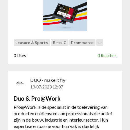
e
v
r
e
E
r
s
s
i
t
g
a
n
Leasure & Sports
B-to-C
Ecommerce
…
p
|
n
T
0 Likes
0 Reacties
a
e
a
a
r
m
S
DUO - make it fly
w
h
o
13/07/2023 12:07
o
r
p
Duo & Pro@Work
k
w
t
Pro@Work is dé specialist in de toelevering van
a
u
producten en diensten aan professionals die actief
r
s
zijn in de bouw, industrie en interieursector. Hun
e
s
expertise en passie voor hun vak is duidelijk
w