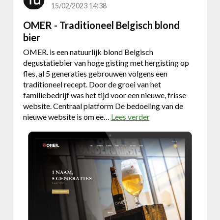
d
15/02/2023 14:38
e
OMER - Traditioneel Belgisch blond
o
bier
n
l
OMER. is een natuurlijk blond Belgisch
i
degustatiebier van hoge gisting met hergisting op
n
fles, al 5 generaties gebrouwen volgens een
e
traditioneel recept. Door de groei van het
a
familiebedrijf was het tijd voor een nieuwe, frisse
p
website. Centraal platform De bedoeling van de
o
nieuwe website is om ee…
Lees verder
o
t
v
h
e
e
r
e
O
k
M
m
E
e
R
t
-
e
T