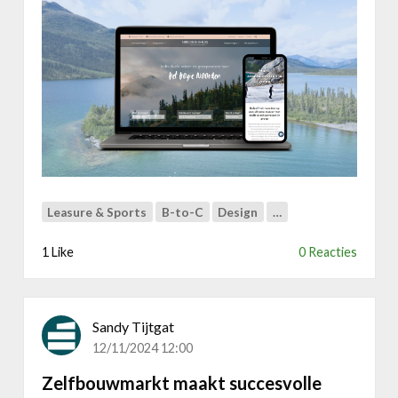
m
e
i
r
n
N
f
o
y
o
s
r
i
d
e
e
k
r
e
h
e
u
Leasure & Sports
B-to-C
Design
…
d
i
e
s
1 Like
0 Reacties
l
:
m
h
e
o
t
Sandy Tijtgat
e
a
s
12/11/2024 12:00
l
l
e
Zelfbouwmarkt maakt succesvolle
i