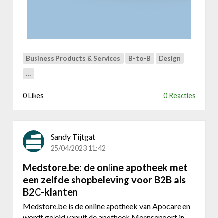
e
e
n
f
a
Business Products & Services
B-to-B
Design
n
-
…
g
e
0 Likes
0 Reacties
o
r
i
Sandy Tijtgat
ë
25/04/2023 11:42
n
t
Medstore.be: de online apotheek met
e
een zelfde shopbeleving voor B2B als
e
B2C-klanten
r
d
Medstore.be is de online apotheek van Apocare en
e
wordt geleid vanuit de apotheek Meensepoort in