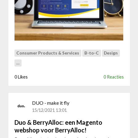
y
t
P
e
r
l
o
p
o
l
f
a
x
t
M
f
Consumer Products & Services
B-to-C
Design
u
o
r
…
r
p
m
r
0 Likes
0 Reacties
m
o
e
t
t
e
d
DUO - make it fly
c
r
:
15/12/2021 13:01
o
w
p
Duo & BerryAlloc: een Magento
a
s
webshop voor BerryAlloc!
a
h
r