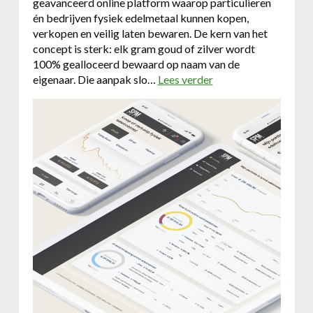
geavanceerd online platform waarop particulieren
én bedrijven fysiek edelmetaal kunnen kopen,
verkopen en veilig laten bewaren. De kern van het
concept is sterk: elk gram goud of zilver wordt
100% gealloceerd bewaard op naam van de
eigenaar. Die aanpak slo…
Lees verder
o
v
e
r
g
o
u
d
9
9
9
s
a
f
e
-