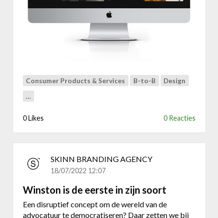
e
r
n
a
z
d
e
i
l
t
f
i
d
o
e
n
Consumer Products & Services
B-to-B
Design
s
e
…
h
e
o
l
0 Likes
0 Reacties
p
B
b
e
e
l
l
g
SKINN BRANDING AGENCY
e
i
18/07/2022 12:07
v
s
i
c
Winston is de eerste in zijn soort
n
h
Een disruptief concept om de wereld van de
g
b
advocatuur te democratiseren? Daar zetten we bij
v