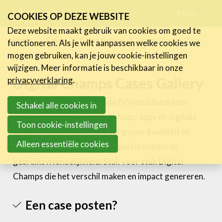
Skip
Menu
FR
NL
COOKIES OP DEZE WEBSITE
links
Deze website maakt gebruik van cookies om goed te
Nieuws
Home
Cases
Cases Gallery
Digital Champs Cases
functioneren. Als je wilt aanpassen welke cookies we
Jump
mogen gebruiken, kan je jouw cookie-instellingen
to
Activiteiten
wijzigen. Meer informatie is beschikbaar in onze
navigation
Digital Champs Cases Gallery
Cases
privacyverklaring
.
Jump
Expertise
Elke dag opnieuw leveren de FeWeb lidbedrijven
to
Schakel alle cookies in
pareltjes van websites, webshops, apps en digitale
main
Toolbox
Toon cookie-instellingen
campagnes op. Met grote zorg voor kwaliteit en
content
Bedrijvenzoeker
Alleen essentiële cookies
deontologie, maar ook voor performantie en
Over FeWeb
gebruiksvriendelijkheid. Stuk voor stuk Digital
Champs die het verschil maken en impact genereren.
Zoeken
Account
Lid worden
Een case posten?