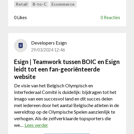
e
a
Retail
B-to-C
Ecommerce
k
r
l
k
0 Likes
0 Reacties
a
t
n
m
t
a
r
a
Developers Esign
e
k
29/03/2024 12:46
i
t
s
Esign | Teamwork tussen BOIC en Esign
s
v
u
leidt tot een fan-georiënteerde
e
c
website
r
c
De visie van het Belgisch Olympisch en
b
e
Interfederaal Comité is duidelijk: bijdragen tot het
e
s
imago van een succesvol land en dit succes delen
t
v
met iedereen door het aantal Belgische atleten in de
e
o
wereldtop op de Olympische Spelen aanzienlijk te
r
l
verhogen. Als de zelfverklaarde topsporters die
e
l
we…
Lees verder
o
n
e
v
o