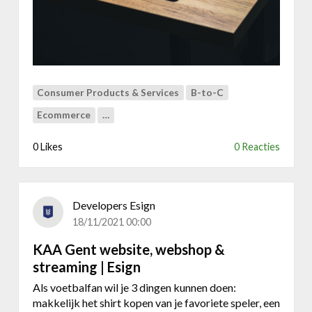
u
o
c
c
c
:
e
e
s
e
v
n
Consumer Products & Services
B-to-C
o
M
l
Ecommerce
…
a
l
g
e
0 Likes
0 Reacties
e
o
n
n
t
l
o
Developers Esign
i
w
18/11/2021 00:00
n
e
e
b
KAA Gent website, webshop &
s
s
streaming | Esign
t
h
r
Als voetbalfan wil je 3 dingen kunnen doen:
o
a
makkelijk het shirt kopen van je favoriete speler, een
p