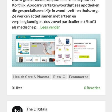
w
Kortrijk. Apocare vertegenwoordigt zes apotheken
e
die gespecialiseerd zijn in wond-, zelf- en thuiszorg.
b
Ze werken actief samen met artsen en
s
verpleegkundigen, dus zowel particulieren (BtoC)
i
als medische p…
Lees verder
o
t
v
e
e
r
M
e
d
s
t
o
Health Care & Pharma
B-to-C
Ecommerce
r
e
0 Likes
0 Reacties
.
b
e
The Digitals
: