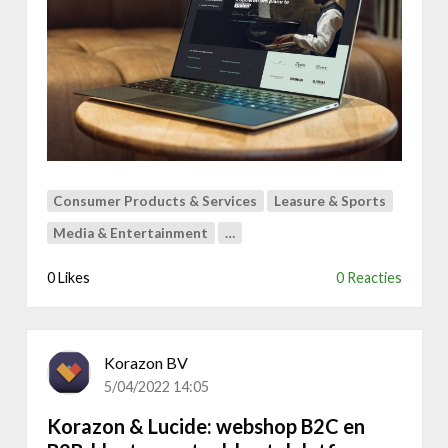
u
o
&
P
i
a
n
o
'
Consumer Products & Services
Leasure & Sports
s
M
Media & Entertainment
…
a
e
0 Likes
0 Reacties
n
e
Korazon BV
5/04/2022 14:05
Korazon & Lucide: webshop B2C en