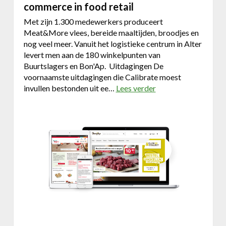
commerce in food retail
l
u
Met zijn 1.300 medewerkers produceert
b
Meat&More vlees, bereide maaltijden, broodjes en
R
nog veel meer. Vanuit het logistieke centrum in Alter
S
levert men aan de 180 winkelpunten van
C
Buurtslagers en Bon'Ap. Uitdagingen De
A
voornaamste uitdagingen die Calibrate moest
invullen bestonden uit ee…
Lees verder
o
v
e
r
D
r
u
p
a
l
m
u
l