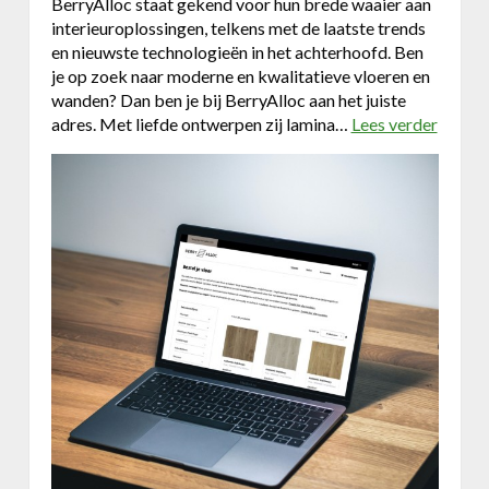
BerryAlloc staat gekend voor hun brede waaier aan
i
d
interieuroplossingen, telkens met de laatste trends
p
e
en nieuwste technologieën in het achterhoofd. Ben
m
v
je op zoek naar moderne en kwalitatieve vloeren en
e
o
wanden? Dan ben je bij BerryAlloc aan het juiste
n
l
adres. Met liefde ontwerpen zij lamina…
t
Lees verder
o
l
v
e
e
l
r
e
D
a
u
d
o
s
&
d
B
a
e
n
r
k
r
z
y
i
A
j
l
s
l