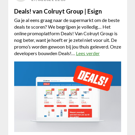
h
o
Deals! van Colruyt Group | Esign
p
Ga je al eens graag naar de supermarkt om de beste
d
deals te scoren? We begrijpen je volledig… Het
u
online promoplatform Deals! Van Colruyt Group is
m
nog beter, want je hoeft er je zetel niet voor uit. De
e
promo’s worden gewoon bij jou thuis geleverd. Onze
u
developers bouwden Deals!…
Lees verder
o
b
v
l
e
e
r
d
D
e
e
r
a
a
l
n
s
g
!
e
v
m
a
e
n
n