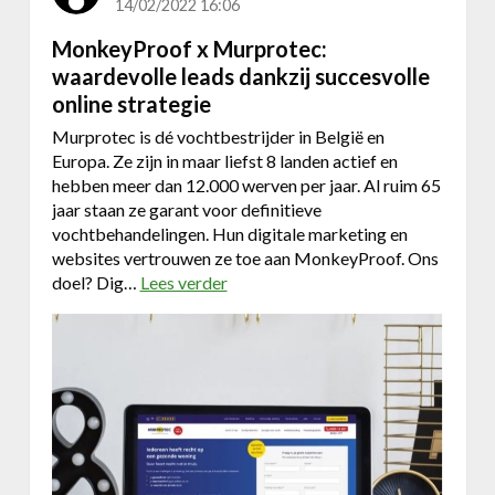
14/02/2022 16:06
B
MonkeyProof x Murprotec:
,
k
waardevolle leads dankzij succesvolle
l
online strategie
a
Murprotec is dé vochtbestrijder in België en
n
Europa. Ze zijn in maar liefst 8 landen actief en
t
hebben meer dan 12.000 werven per jaar. Al ruim 65
e
jaar staan ze garant voor definitieve
n
vochtbehandelingen. Hun digitale marketing en
p
websites vertrouwen ze toe aan MonkeyProof. Ons
o
doel? Dig…
Lees verder
o
r
v
t
e
a
r
a
M
l
o
,
n
b
k
e
e
s