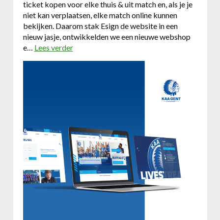
t
ticket kopen voor elke thuis & uit match en, als je je
v
e
niet kan verplaatsen, elke match online kunnen
o
g
bekijken. Daarom stak Esign de website in een
o
i
nieuw jasje, ontwikkelden we een nieuwe webshop
r
e
e…
Lees verder
o
B
v
e
e
r
r
r
K
y
A
A
A
l
G
l
e
o
n
c
t
!
w
e
b
s
i