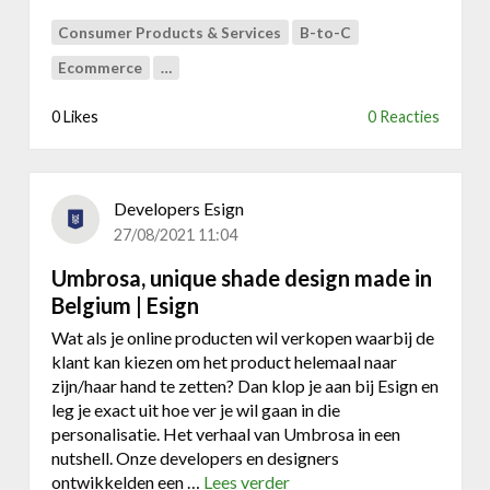
C
t
Consumer Products & Services
B-to-C
o
l
Ecommerce
…
r
u
0 Likes
0 Reacties
y
t
G
Developers Esign
r
o
27/08/2021 11:04
u
Umbrosa, unique shade design made in
p
Belgium | Esign
|
E
Wat als je online producten wil verkopen waarbij de
s
klant kan kiezen om het product helemaal naar
i
zijn/haar hand te zetten? Dan klop je aan bij Esign en
g
leg je exact uit hoe ver je wil gaan in die
n
personalisatie. Het verhaal van Umbrosa in een
nutshell. Onze developers en designers
ontwikkelden een …
Lees verder
o