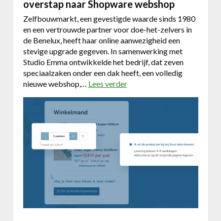
n
overstap naar Shopware webshop
m
m
Zelfbouwmarkt, een gevestigde waarde sinds 1980
e
en een vertrouwde partner voor doe-het-zelvers in
U
de Benelux, heeft haar online aanwezigheid een
X
stevige upgrade gegeven. In samenwerking met
e
Studio Emma ontwikkelde het bedrijf, dat zeven
n
speciaalzaken onder een dak heeft, een volledig
r
nieuwe webshop,…
Lees verder
o
e
v
a
e
l
r
t
Z
i
e
m
l
e
f
d
b
a
o
t
u
a
w
d
m