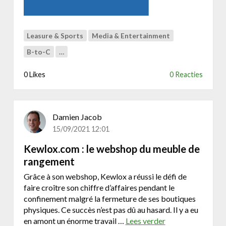
t
e
,
w
Leasure & Sports
Media & Entertainment
e
B-to-C
…
b
s
0 Likes
0 Reacties
h
o
p
&
Damien Jacob
s
15/09/2021 12:01
t
r
Kewlox.com : le webshop du meuble de
e
rangement
a
Grâce à son webshop, Kewlox a réussi le défi de
m
faire croître son chiffre d’affaires pendant le
i
confinement malgré la fermeture de ses boutiques
n
physiques. Ce succès n’est pas dû au hasard. Il y a eu
g
en amont un énorme travail …
Lees verder
o
|