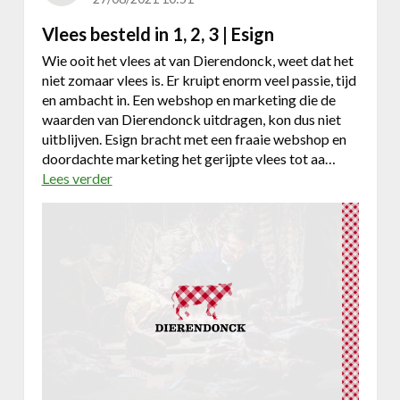
d
e
Vlees besteld in 1, 2, 3 | Esign
d
Wie ooit het vlees at van Dierendonck, weet dat het
e
niet zomaar vlees is. Er kruipt enorm veel passie, tijd
s
en ambacht in. Een webshop en marketing die de
i
waarden van Dierendonck uitdragen, kon dus niet
g
uitblijven. Esign bracht met een fraaie webshop en
n
doordachte marketing het gerijpte vlees tot aa…
m
Lees verder
o
a
v
d
e
e
r
i
V
n
l
B
e
e
e
l
s
g
b
i
e
u
s
m