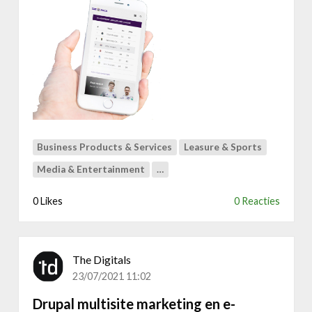
e
r
W
e
b
s
i
t
e
v
Business Products & Services
Leasure & Sports
o
o
Media & Entertainment
…
r
v
0 Likes
0 Reacties
o
e
t
The Digitals
b
23/07/2021 11:02
a
l
Drupal multisite marketing en e-
c