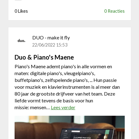
e
r
0 Likes
0 Reacties
s
t
e
i
DUO - make it fly
n
22/06/2022 15:53
z
Duo & Piano's Maene
i
j
Piano's Maene ademt piano's in alle vormen en
n
maten: digitale piano's, vleugelpiano's,
s
buffetpiano's, zelfspelende piano's, ... Hun passie
o
voor muziek en klavierinstrumenten is al meer dan
o
80 jaar de grootste drijfveer van het team. Deze
r
liefde vormt tevens de basis voor hun
t
missie: mensen…
Lees verder
o
v
e
r
D