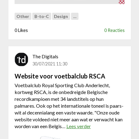
t
|
e
E
Other
B-to-C
Design
…
l
s
d
i
0 Likes
0 Reacties
i
g
n
n
1
,
The Digitals
2
30/07/2021 11:30
,
3
Website voor voetbalclub RSCA
|
Voetbalclub Royal Sporting Club Anderlecht,
kortweg RSCA, is de onbedreigde Belgische
E
recordkampioen met 34 landstitels op hun
s
palmares. Ook op het internationale toneel is paars-
i
wit al decennialang een vaste waarde. "Onze oude
g
website voldeed niet meer aan wat er verwacht kan
n
worden van een Belgis…
Lees verder
o
v