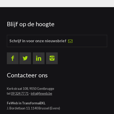
e
l
s
Blijf op de hoogte
Schrijf in voor onze nieuwsbrief
Contacteer ons
Kerkstraat 108, 9050 Gentbrugge
tel
09 324 77 71
-
info@feweb.be
FeWeb in TransformaBXL
J. Bordetlaan 13, 1140 Brussel (Evere)