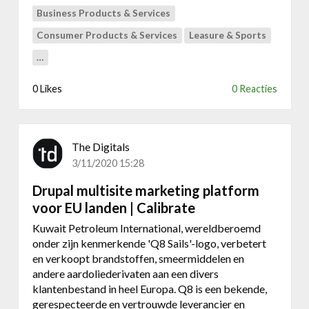
r
p
d
Business Products & Services
o
a
n
Consumer Products & Services
Leasure & Sports
g
i
n
…
e
e
k
0 Likes
0 Reacties
:
B
r
o
The Digitals
u
3/11/2020 15:28
w
e
Drupal multisite marketing platform
r
voor EU landen | Calibrate
i
Kuwait Petroleum International, wereldberoemd
j
onder zijn kenmerkende 'Q8 Sails'-logo, verbetert
S
en verkoopt brandstoffen, smeermiddelen en
t
andere aardoliederivaten aan een divers
.
klantenbestand in heel Europa. Q8 is een bekende,
B
gerespecteerde en vertrouwde leverancier en