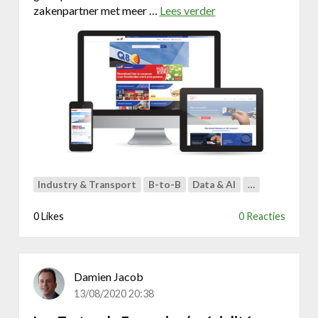
e
zakenpartner met meer …
Lees verder
o
r
v
n
e
a
r
r
D
d
r
u
u
s
p
a
l
m
u
Industry & Transport
B-to-B
Data & AI
…
l
t
0 Likes
0 Reacties
i
s
i
t
Damien Jacob
e
13/08/2020 20:38
m