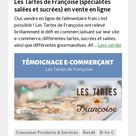
Les Tartes de Françoise (spécialités
a
salées et sucrées) en vente en ligne
r
k
Oui, vendre en ligne de l’alimentaire frais c’est
e
possible ! Les Tartes de Françoise ont relevé
t
brillamment le défi en commercialisant sur leur site
i
e-commerce, différentes tartes, sucrées et salées,
n
ainsi que différentes gourmandises. Af…
Lees verder
o
g
v
p
e
l
r
a
L
t
e
f
s
o
T
r
a
m
r
v
t
o
e
o
s
r
d
Consumer Products & Services
Retail
B-to-C
E