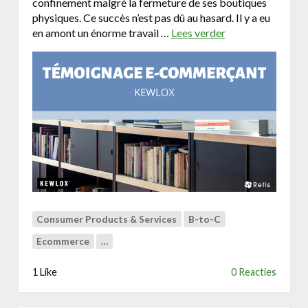
confinement malgré la fermeture de ses boutiques
n
a
physiques. Ce succès n’est pas dû au hasard. Il y a eu
e
a
en amont un énorme travail …
Lees verder
o
s
l
v
t
n
e
r
i
r
a
e
K
t
u
e
e
w
w
g
s
l
i
p
o
e
l
x
a
.
t
c
f
o
Consumer Products & Services
B-to-C
o
m
r
Ecommerce
…
:
m
l
|
1 Like
0 Reacties
e
B
w
i
e