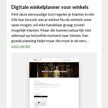
d
e
Digitale winkelplanner voor winkels
e
n
w
t
Met deze eenvoudige tool regelen je klanten in één
e
e
klik hun bezoek aan je winkel Nu de winkels weer
b
e
open mogen, wil elke handelaar graag zoveel
s
n
mogelijk klanten. Maar die kunnen natuurlijk niet
i
l
allemaal op hetzelfde moment naar binnen. Een
t
i
goede planning helpt maar die moet in de eers…
e
g
Lees verder
o
v
n
v
o
e
e
o
r
r
D
R
i
a
g
d
i
i
t
o
a
B
l
i
e