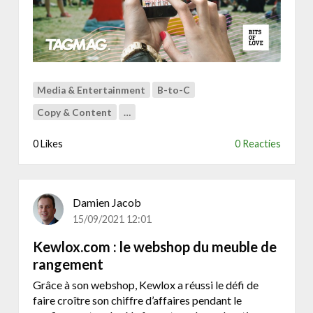
A
n
G
k
,
z
e
i
e
j
n
s
Media & Entertainment
B-to-C
u
u
s
Copy & Content
…
c
e
c
r
0 Likes
0 Reacties
e
-
s
f
v
i
o
r
Damien Jacob
l
s
15/09/2021 12:01
l
t
e
Kewlox.com : le webshop du meuble de
d
o
i
rangement
n
g
Grâce à son webshop, Kewlox a réussi le défi de
l
i
faire croître son chiffre d’affaires pendant le
i
t