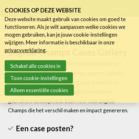
Skip
Menu
FR
NL
COOKIES OP DEZE WEBSITE
links
Deze website maakt gebruik van cookies om goed te
Nieuws
Home
Cases
Cases Gallery
Digital Champs Cases
functioneren. Als je wilt aanpassen welke cookies we
Jump
mogen gebruiken, kan je jouw cookie-instellingen
to
Activiteiten
wijzigen. Meer informatie is beschikbaar in onze
navigation
Digital Champs Cases Gallery
Cases
privacyverklaring
.
Jump
Expertise
Elke dag opnieuw leveren de FeWeb lidbedrijven
to
Schakel alle cookies in
pareltjes van websites, webshops, apps en digitale
main
Toolbox
Toon cookie-instellingen
campagnes op. Met grote zorg voor kwaliteit en
content
Bedrijvenzoeker
Alleen essentiële cookies
deontologie, maar ook voor performantie en
Over FeWeb
gebruiksvriendelijkheid. Stuk voor stuk Digital
Champs die het verschil maken en impact genereren.
Zoeken
Account
Lid worden
Een case posten?