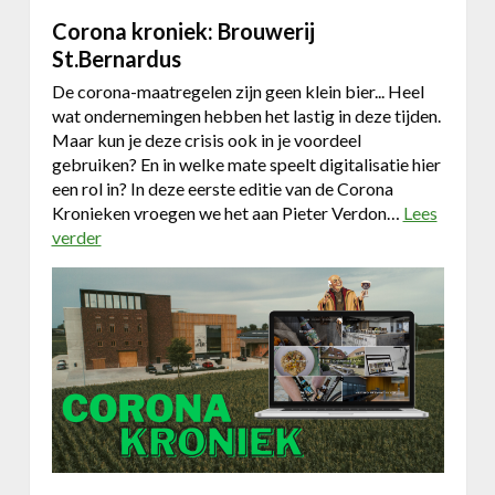
o
t
c
Corona kroniek: Brouwerij
i
a
St.Bernardus
j
m
De corona-maatregelen zijn geen klein bier... Heel
g
p
wat ondernemingen hebben het lastig in deze tijden.
e
a
Maar kun je deze crisis ook in je voordeel
n
g
gebruiken? En in welke mate speelt digitalisatie hier
m
n
een rol in? In deze eerste editie van de Corona
e
e
Kronieken vroegen we het aan Pieter Verdon…
Lees
t
v
verder
o
F
o
v
a
o
e
c
r
r
e
d
C
b
e
o
o
v
r
o
a
o
k
k
n
c
b
a
a
o
k
m
n