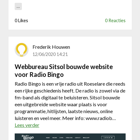
e
U
…
F
l
r
a
0 Likes
0 Reacties
a
n
n
d
ç
e
o
Frederik Houwen
n
i
12/06/2020 14:21
|
s
C
e
Webbureau Sitsol bouwde website
a
(
voor Radio Bingo
l
s
i
Radio Bingo is een vrije radio uit Roeselare die reeds
p
b
een rijke geschiedenis heeft. De radio is zowel via de
é
r
fm-band als digitaal te beluisteren. Sitsol bouwde
c
a
een uitgebreide website waar plaats is voor
i
t
programmatie, hitlijsten, laatste nieuws, online
a
e
luisteren en veel meer. Meer info: www.radiob…
l
Lees verder
o
i
v
t
e
é