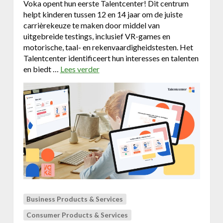
Voka opent hun eerste Talentcenter! Dit centrum
helpt kinderen tussen 12 en 14 jaar om de juiste
carrièrekeuze te maken door middel van
uitgebreide testings, inclusief VR-games en
motorische, taal- en rekenvaardigheidstesten. Het
Talentcenter identificeert hun interesses en talenten
en biedt …
Lees verder
o
v
e
r
O
n
t
m
o
e
t
d
Business Products & Services
e
l
Consumer Products & Services
e