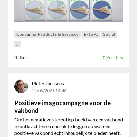
m
-
e
p
n
r
t
o
g
Consumer Products & Services
B-to-C
Social
r
a
…
m
m
0 Likes
0 Reacties
a
l
a
Pieter Janssens
a
12/05/2021 14:46
t
d
Positieve imagocampagne voor de
e
vakbond
v
e
Om het negatieve stereotiep beeld van een vakbond
r
te ontkrachten en nadruk te leggen op wat een
k
positieve vakbond écht inhoudelijk te bieden heeft,