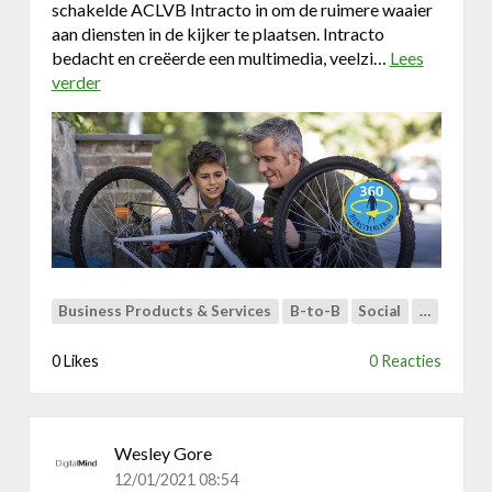
o
schakelde ACLVB Intracto in om de ruimere waaier
o
aan diensten in de kijker te plaatsen. Intracto
p
bedacht en creëerde een multimedia, veelzi…
Lees
v
verder
o
a
v
n
e
p
r
a
P
s
o
t
s
i
i
n
t
a
i
Business Products & Services
B-to-B
Social
…
a
e
k
v
0 Likes
0 Reacties
e
e
n
i
o
m
r
a
Wesley Gore
m
g
12/01/2021 08:54
s