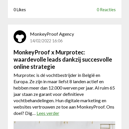
o
z
p
o
0 Likes
0 Reacties
e
e
f
s
r
x
o
C
o
MonkeyProof Agency
a
m
r
14/02/2022 16:06
!
e
MonkeyProof x Murprotec:
b
waardevolle leads dankzij succesvolle
y
t
online strategie
e
Murprotec is dé vochtbestrijder in België en
s
Europa. Ze zijn in maar liefst 8 landen actief en
:
hebben meer dan 12.000 werven per jaar. Al ruim 65
e
jaar staan ze garant voor definitieve
e
vochtbehandelingen. Hun digitale marketing en
n
websites vertrouwen ze toe aan MonkeyProof. Ons
m
doel? Dig…
Lees verder
o
e
v
r
e
k