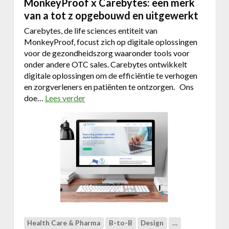
MonkeyProof x Carebytes: een merk
n
k
g
van a tot z opgebouwd en uitgewerkt
:
v
e
Carebytes, de life sciences entiteit van
o
e
MonkeyProof, focust zich op digitale oplossingen
o
n
voor de gezondheidszorg waaronder tools voor
r
u
onder andere OTC sales. Carebytes ontwikkelt
b
n
digitale oplossingen om de efficiëntie te verhogen
e
i
en zorgverleners en patiënten te ontzorgen. Ons
t
e
doe…
Lees verder
o
e
k
v
r
e
e
e
o
r
s
n
M
t
l
o
u
i
n
d
n
k
i
e
e
e
e
y
k
s
P
e
c
r
Health Care & Pharma
B-to-B
Design
…
u
a