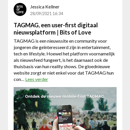
e
i
Jessica Kellner
c
t
:
28/09/2021 16:34
g
w
e
TAGMAG, een user-first digitaal
a
w
nieuwsplatform | Bits of Love
a
e
r
TAGMAG is een nieuwssite en community voor
r
d
jongeren die geïnteresseerd zijn in entertainment,
k
e
tech en lifestyle. Hoewel het platform voornamelijk
t
v
als nieuwsfeed fungeert, is het daarnaast ook de
o
thuisbasis van hun reality shows. De gloednieuwe
l
website zorgt er niet enkel voor dat TAGMAG hun
l
con…
Lees verder
o
e
v
l
e
e
r
a
T
d
A
s
G
d
M
a