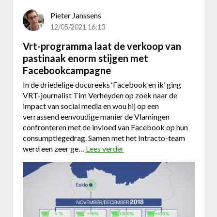
t
b
s
Pieter Janssens
s
o
12/05/2021 16:13
h
f
o
Vrt-programma laat de verkoop van
L
p
o
pastinaak enorm stijgen met
d
v
Facebookcampagne
u
e
m
In de driedelige docureeks ‘Facebook en ik’ ging
e
VRT-journalist Tim Verheyden op zoek naar de
u
impact van social media en wou hij op een
b
verrassend eenvoudige manier de Vlamingen
l
confronteren met de invloed van Facebook op hun
e
consumptiegedrag. Samen met het Intracto-team
d
werd een zeer ge…
Lees verder
o
e
v
r
e
a
r
n
V
g
r
e
t