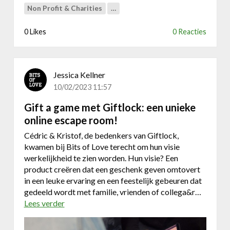
Non Profit & Charities
…
i
d
0 Likes
0 Reacties
e
r
s
v
Jessica Kellner
a
10/02/2023 11:57
n
d
Gift a game met Giftlock: een unieke
e
online escape room!
t
o
Cédric & Kristof, de bedenkers van Giftlock,
e
kwamen bij Bits of Love terecht om hun visie
k
werkelijkheid te zien worden. Hun visie? Een
o
product creëren dat een geschenk geven omtovert
m
in een leuke ervaring en een feestelijk gebeuren dat
s
gedeeld wordt met familie, vrienden of collega&r…
t
Lees verder
o
:
v
V
e