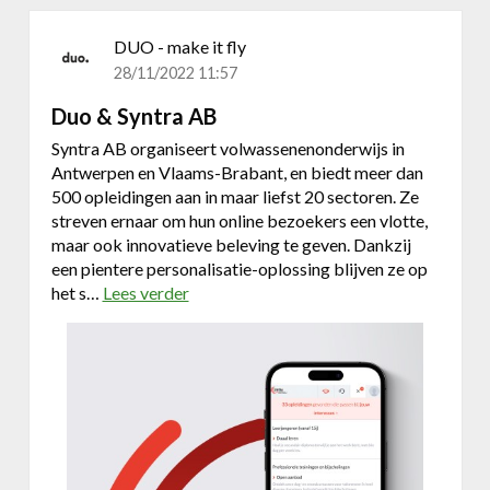
!
DUO - make it fly
28/11/2022 11:57
Duo & Syntra AB
Syntra AB organiseert volwassenenonderwijs in
Antwerpen en Vlaams-Brabant, en biedt meer dan
500 opleidingen aan in maar liefst 20 sectoren. Ze
streven ernaar om hun online bezoekers een vlotte,
maar ook innovatieve beleving te geven. Dankzij
een pientere personalisatie-oplossing blijven ze op
het s…
Lees verder
o
v
e
r
D
u
o
&
S