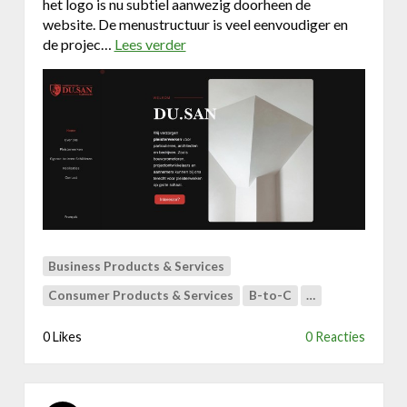
w
het logo is nu subtiel aanwezig doorheen de
c
e
website. De menustructuur is veel eenvoudiger en
e
b
de projec…
Lees verder
o
V
s
v
e
i
e
r
t
r
d
e
N
a
i
e
u
w
e
w
e
Business Products & Services
b
Consumer Products & Services
B-to-C
…
s
i
0 Likes
0 Reacties
t
e
v
o