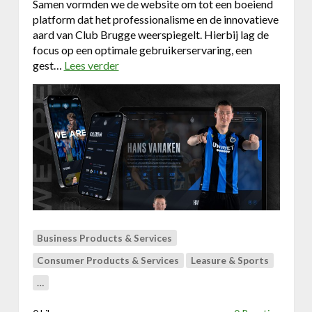
Samen vormden we de website om tot een boeiend
platform dat het professionalisme en de innovatieve
aard van Club Brugge weerspiegelt. Hierbij lag de
focus op een optimale gebruikerservaring, een
gest…
Lees verder
o
v
e
r
D
e
k
r
a
c
h
t
Business Products & Services
v
Consumer Products & Services
Leasure & Sports
a
n
…
g
e