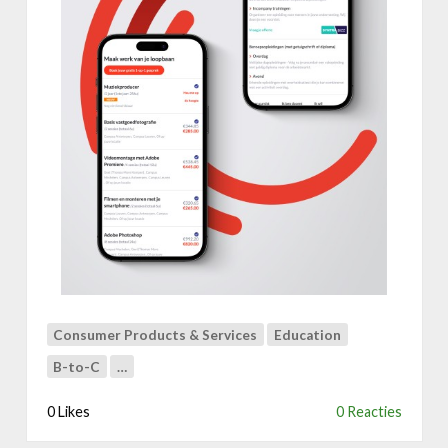
y
n
t
r
a
A
B
Consumer Products & Services
Education
B-to-C
…
0 Likes
0 Reacties