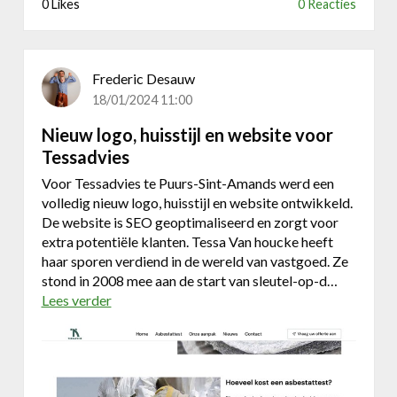
0 Likes
0 Reacties
l
o
g
o
Frederic Desauw
o
18/01/2024 11:00
n
t
Nieuw logo, huisstijl en website voor
w
Tessadvies
e
Voor Tessadvies te Puurs-Sint-Amands werd een
r
volledig nieuw logo, huisstijl en website ontwikkeld.
p
De website is SEO geoptimaliseerd en zorgt voor
e
extra potentiële klanten. Tessa Van houcke heeft
n
haar sporen verdiend in de wereld van vastgoed. Ze
w
stond in 2008 mee aan de start van sleutel-op-d…
e
Lees verder
o
b
v
s
e
i
r
t
N
e