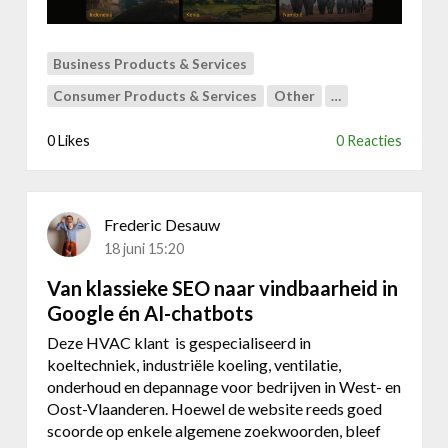
s
e
s
Business Products & Services
t
u
Consumer Products & Services
Other
…
d
y
0 Likes
0 Reacties
:
H
o
e
Frederic Desauw
P
18 juni 15:20
u
Van klassieke SEO naar vindbaarheid in
u
r
Google én AI-chatbots
R
Deze HVAC klant is gespecialiseerd in
e
koeltechniek, industriële koeling, ventilatie,
i
onderhoud en depannage voor bedrijven in West- en
z
Oost-Vlaanderen. Hoewel de website reeds goed
e
scoorde op enkele algemene zoekwoorden, bleef
n