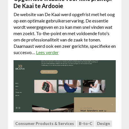
a
De Kaai te Ardooie
c
n
k
De website van De Kaai werd opgefrist met het oog
v
C
op een optimale gebruikerservaring. De essentie
r
o
wordt weergegeven en zo kan men snel vinden wat
a
n
men zoekt. To-the-point en met voldoende foto's
g
s
om de professionaliteit van de zaak te tonen.
e
t
Daarnaast werd ook een zeer gerichte, specifieke en
n
r
succesvo…
Lees verder
o
s
u
v
c
c
e
h
t
r
a
O
a
p
l
g
t
e
.
f
r
i
s
Consumer Products & Services
B-to-C
Design
t