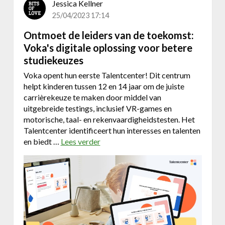
Jessica Kellner
o
25/04/2023 17:14
r
D
Ontmoet de leiders van de toekomst:
u
Voka's digitale oplossing voor betere
.
studiekeuzes
S
Voka opent hun eerste Talentcenter! Dit centrum
a
helpt kinderen tussen 12 en 14 jaar om de juiste
n
carrièrekeuze te maken door middel van
uitgebreide testings, inclusief VR-games en
motorische, taal- en rekenvaardigheidstesten. Het
Talentcenter identificeert hun interesses en talenten
en biedt …
Lees verder
o
v
e
r
O
n
t
m