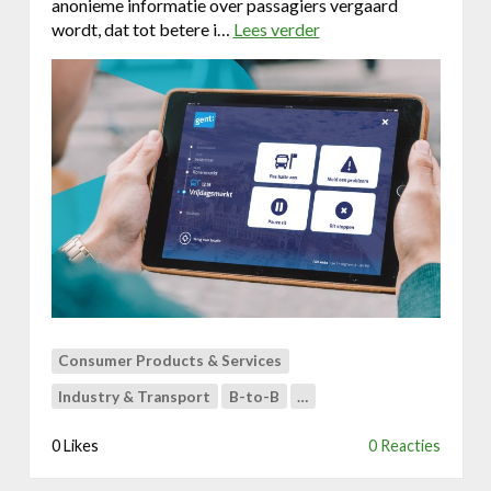
anonieme informatie over passagiers vergaard
i
wordt, dat tot betere i…
Lees verder
o
e
v
k
e
e
r
o
D
n
u
l
o
i
&
n
K
e
e
e
o
s
l
c
i
a
s
p
Consumer Products & Services
e
Industry & Transport
B-to-B
…
r
o
0 Likes
0 Reacties
o
m