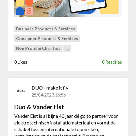
o
e
t
d
Business Products & Services
e
l
Consumer Products & Services
e
Non Profit & Charities
…
i
d
0 Likes
0 Reacties
e
r
s
v
DUO - make it fly
a
25/04/2023 16:56
n
d
Duo & Vander Elst
e
Vander Elst is al bijna 40 jaar dé go to partner voor
t
elektrotechnisch installatiemateriaal en vormt de
o
schakel tussen internationale topmerken,
e
installateurs en de projectmarkt. Bovendien