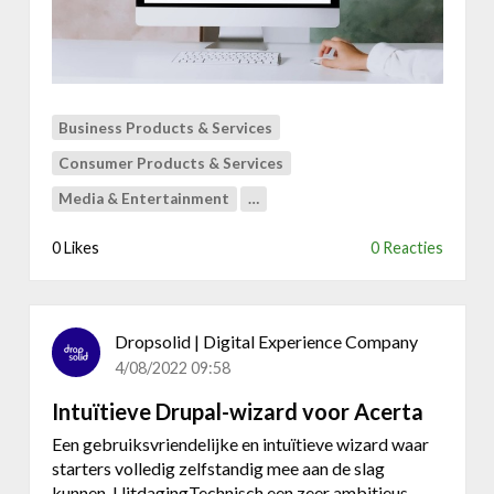
g
e
r
h
o
f
Business Products & Services
f
Consumer Products & Services
&
L
Media & Entertainment
…
a
m
0 Likes
0 Reacties
b
e
r
Dropsolid | Digital Experience Company
i
g
4/08/2022 09:58
t
Intuïtieve Drupal-wizard voor Acerta
s
-
Een gebruiksvriendelijke en intuïtieve wizard waar
e
starters volledig zelfstandig mee aan de slag
e
kunnen. UitdagingTechnisch een zeer ambitieus