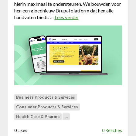
hierin maximaal te ondersteunen. We bouwden voor
e
hen een gloednieuw Drupal platform dat hen alle
b
handvaten biedt: …
Lees verder
o
s
v
i
e
t
r
e
M
v
e
o
d
o
i
r
a
T
s
e
o
s
f
s
t
Business Products & Services
a
&
d
Consumer Products & Services
L
v
Health Care & Pharma
…
i
i
v
e
0 Likes
0 Reacties
e
s