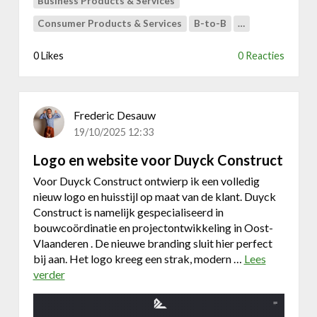
Business Products & Services
E
a
O
Consumer Products & Services
B-to-B
…
a
-
r
,
0 Likes
0 Reacties
v
G
i
E
n
O
d
-
Frederic Desauw
b
e
19/10/2025 12:33
a
n
a
Logo en website voor Duyck Construct
A
r
d
Voor Duyck Construct ontwierp ik een volledig
h
s
nieuw logo en huisstijl op maat van de klant. Duyck
e
s
Construct is namelijk gespecialiseerd in
i
t
bouwcoördinatie en projectontwikkeling in Oost-
d
r
Vlaanderen . De nieuwe branding sluit hier perfect
i
a
bij aan. Het logo kreeg een strak, modern …
Lees
n
t
verder
o
G
e
v
o
g
e
o
i