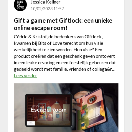
Jessica Kellner
i
10/02/2023 11:57
s
c
Gift a game met Giftlock: een unieke
h
online escape room!
b
Cédric & Kristof, de bedenkers van Giftlock,
l
kwamen bij Bits of Love terecht om hun visie
o
werkelijkheid te zien worden. Hun visie? Een
n
product creëren dat een geschenk geven omtovert
d
in een leuke ervaring en een feestelijk gebeuren dat
b
gedeeld wordt met familie, vrienden of collega&r…
i
Lees verder
o
e
v
r
e
r
G
i
f
t
a