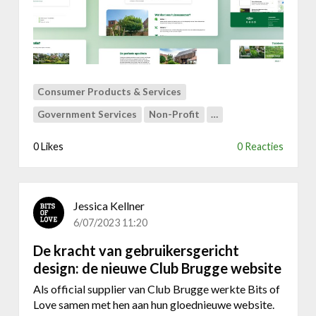
&
V
L
A
M
v
Consumer Products & Services
z
Government Services
Non-Profit
…
w
0 Likes
0 Reacties
Jessica Kellner
6/07/2023 11:20
De kracht van gebruikersgericht
design: de nieuwe Club Brugge website
Als official supplier van Club Brugge werkte Bits of
Love samen met hen aan hun gloednieuwe website.