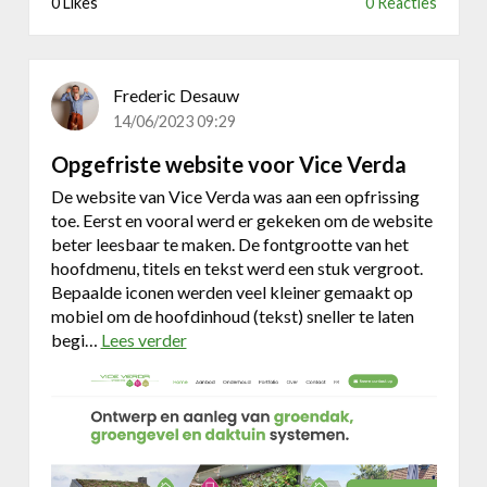
0 Likes
0 Reacties
b
r
u
i
Frederic Desauw
k
14/06/2023 09:29
e
Opgefriste website voor Vice Verda
r
s
De website van Vice Verda was aan een opfrissing
g
toe. Eerst en vooral werd er gekeken om de website
e
beter leesbaar te maken. De fontgrootte van het
r
hoofdmenu, titels en tekst werd een stuk vergroot.
i
Bepaalde iconen werden veel kleiner gemaakt op
c
mobiel om de hoofdinhoud (tekst) sneller te laten
h
begi…
Lees verder
o
t
v
d
e
e
r
s
O
i
p
g
g