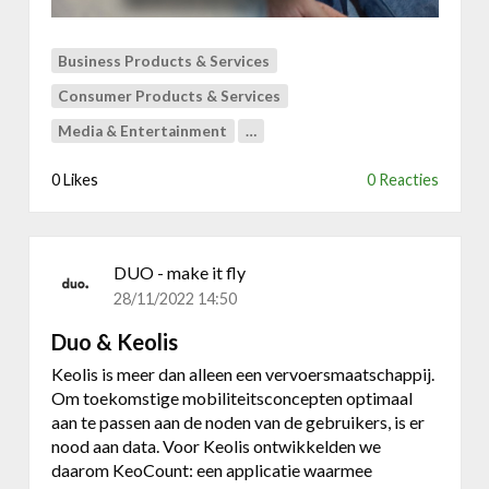
g
a
m
Business Products & Services
e
Consumer Products & Services
m
e
Media & Entertainment
…
t
G
0 Likes
0 Reacties
i
f
t
l
DUO - make it fly
o
28/11/2022 14:50
c
Duo & Keolis
k
:
Keolis is meer dan alleen een vervoersmaatschappij.
e
Om toekomstige mobiliteitsconcepten optimaal
e
aan te passen aan de noden van de gebruikers, is er
n
nood aan data. Voor Keolis ontwikkelden we
u
daarom KeoCount: een applicatie waarmee
n