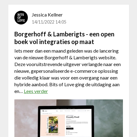
Jessica Kellner
14/11/2022 14:05
Borgerhoff & Lamberigts - een open
boek vol integraties op maat
Iets meer dan een maand geleden was de lancering
van de nieuwe Borgerhoff & Lamberigts website.
Deze vooruitstrevende uitgever verlangde naar een
nieuwe, gepersonaliseerde e-commerce oplossing
die volledig klaar was voor een overgang naar een
hybride aanbod. Bits of Love ging de uitdaging aan
en…
Lees verder
o
v
e
r
B
o
r