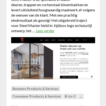
deuren, trappen en cortenstaal bloembakken en
t
levert uitsluitend hoogwaardig maatwerk af volgens
de wensen van de klant. Met een prachtig
eindresultaat als gevolg! Het uitgebreid traject
voor Steel Master hield in: tijdloos logo en huisstijl
ontwerp, het …
Lees verder
o
v
e
r
E
e
n
t
i
j
d
l
Business Products & Services
o
Consumer Products & Services
B-to-C
…
o
s