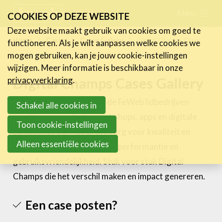
Skip
Menu
FR
NL
COOKIES OP DEZE WEBSITE
links
Deze website maakt gebruik van cookies om goed te
Nieuws
Home
Cases
Cases Gallery
Digital Champs Cases
functioneren. Als je wilt aanpassen welke cookies we
Jump
mogen gebruiken, kan je jouw cookie-instellingen
to
Activiteiten
wijzigen. Meer informatie is beschikbaar in onze
navigation
Digital Champs Cases Gallery
Cases
privacyverklaring
.
Jump
Expertise
Elke dag opnieuw leveren de FeWeb lidbedrijven
to
Schakel alle cookies in
pareltjes van websites, webshops, apps en digitale
main
Toolbox
Toon cookie-instellingen
campagnes op. Met grote zorg voor kwaliteit en
content
Bedrijvenzoeker
Alleen essentiële cookies
deontologie, maar ook voor performantie en
Over FeWeb
gebruiksvriendelijkheid. Stuk voor stuk Digital
Champs die het verschil maken en impact genereren.
Zoeken
Account
Lid worden
Een case posten?