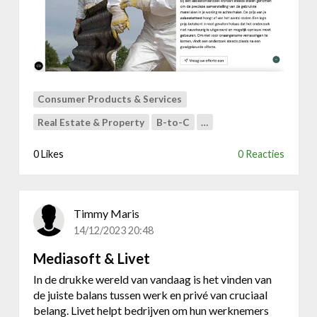
i
v
e
o
u
o
w
r
l
S
o
t
g
e
Consumer Products & Services
o
e
Real Estate & Property
B-to-C
…
,
l
h
M
0 Likes
0 Reacties
u
a
i
s
s
t
s
e
Timmy Maris
t
r
14/12/2023 20:48
i
j
Mediasoft & Livet
l
In de drukke wereld van vandaag is het vinden van
e
de juiste balans tussen werk en privé van cruciaal
n
belang. Livet helpt bedrijven om hun werknemers
w