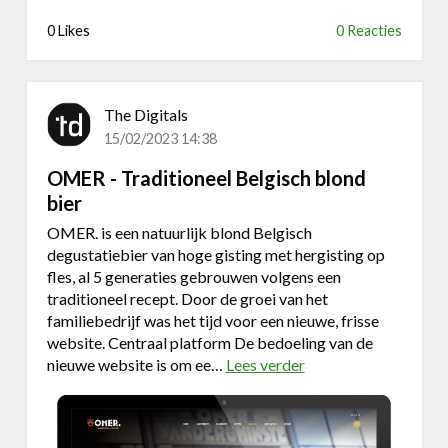
p
0 Likes
0 Reacties
l
o
s
s
The Digitals
i
15/02/2023 14:38
n
g
OMER - Traditioneel Belgisch blond
v
bier
o
OMER. is een natuurlijk blond Belgisch
o
degustatiebier van hoge gisting met hergisting op
r
fles, al 5 generaties gebrouwen volgens een
b
traditioneel recept. Door de groei van het
e
familiebedrijf was het tijd voor een nieuwe, frisse
t
website. Centraal platform De bedoeling van de
e
nieuwe website is om ee…
Lees verder
o
r
v
e
e
s
r
t