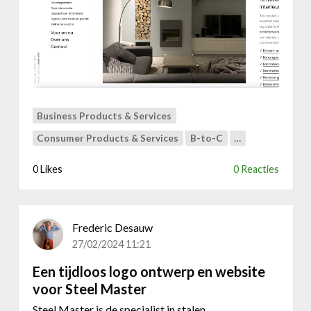
Z
t
i
i
d
j
i
k
z
D
H
e
e
K
t
a
Business Products & Services
S
a
Consumer Products & Services
B-to-C
…
c
i
h
t
0 Likes
0 Reacties
i
e
l
A
d
r
e
d
Frederic Desauw
r
o
27/02/2024 11:21
e
o
f
i
Een tijdloos logo ontwerp en website
f
e
voor Steel Master
e
Steel Master is de specialist in stalen
c