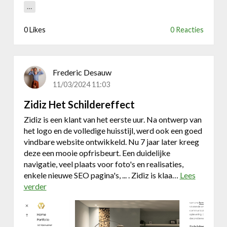
…
e
w
0 Likes
0 Reacties
e
b
s
i
Frederic Desauw
t
11/03/2024 11:03
e
v
Zidiz Het Schildereffect
o
Zidiz is een klant van het eerste uur. Na ontwerp van
o
het logo en de volledige huisstijl, werd ook een goed
r
vindbare website ontwikkeld. Nu 7 jaar later kreeg
k
deze een mooie opfrisbeurt. Een duidelijke
i
navigatie, veel plaats voor foto's en realisaties,
n
enkele nieuwe SEO pagina's, ... . Zidiz is klaa…
Lees
e
verder
o
p
v
r
e
a
r
k