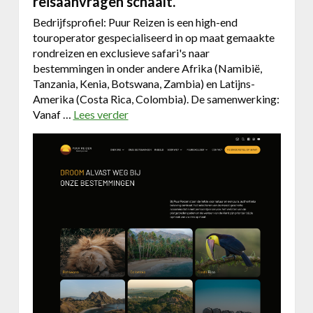
reisaanvragen schaalt.
Bedrijfsprofiel: Puur Reizen is een high-end
touroperator gespecialiseerd in op maat gemaakte
rondreizen en exclusieve safari's naar
bestemmingen in onder andere Afrika (Namibië,
Tanzania, Kenia, Botswana, Zambia) en Latijns-
Amerika (Costa Rica, Colombia). De samenwerking:
Vanaf …
Lees verder
o
v
e
r
W
e
b
h
e
r
o
c
a