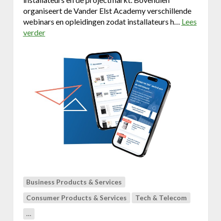
k
organiseert de Vander Elst Academy verschillende
o
webinars en opleidingen zodat installateurs h…
Lees
m
verder
o
s
v
t
e
:
r
V
D
o
u
k
o
a
&
'
V
s
a
d
n
i
d
g
e
i
r
t
Business Products & Services
E
a
l
l
Consumer Products & Services
Tech & Telecom
s
e
…
t
o