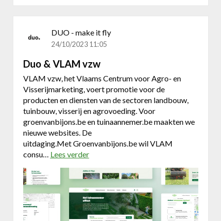
t
DUO - make it fly
24/10/2023 11:05
Duo & VLAM vzw
VLAM vzw, het Vlaams Centrum voor Agro- en
Visserijmarketing, voert promotie voor de
producten en diensten van de sectoren landbouw,
tuinbouw, visserij en agrovoeding. Voor
groenvanbijons.be en tuinaannemer.be maakten we
nieuwe websites. De
uitdaging.Met Groenvanbijons.be wil VLAM
consu…
Lees verder
o
v
e
r
D
u
o