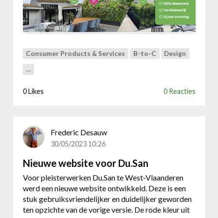
n
e
:
f
d
r
e
i
n
s
Consumer Products & Services
B-to-C
Design
i
t
e
…
e
u
w
w
0 Likes
0 Reacties
e
e
b
C
s
l
i
Frederic Desauw
u
t
30/05/2023 10:26
b
e
B
v
Nieuwe website voor Du.San
r
o
u
Voor pleisterwerken Du.San te West-Vlaanderen
o
g
werd een nieuwe website ontwikkeld. Deze is een
r
g
stuk gebruiksvriendelijker en duidelijker geworden
V
e
ten opzichte van de vorige versie. De rode kleur uit
i