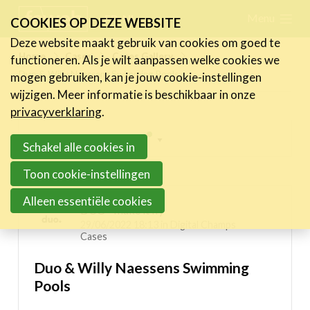
Skip
Menu
FR
NL
COOKIES OP DEZE WEBSITE
links
Deze website maakt gebruik van cookies om goed te
Nieuws
Home
Cases
Cases Gallery
functioneren. Als je wilt aanpassen welke cookies we
Jump
Duo & Willy Naessens Swimming Pools
mogen gebruiken, kan je jouw cookie-instellingen
to
Activiteiten
wijzigen. Meer informatie is beschikbaar in onze
navigation
Cases
privacyverklaring
.
Jump
Expertise
Inspiring projects menu
to
Schakel alle cookies in
main
Toolbox
Digital Champs Cases
Toon cookie-instellingen
content
Bedrijvenzoeker
Alleen essentiële cookies
DUO - make it fly
Over FeWeb
29/06/2022 18:13 in
Digital Champs
Cases
Zoeken
Account
Lid worden
Duo & Willy Naessens Swimming
Pools