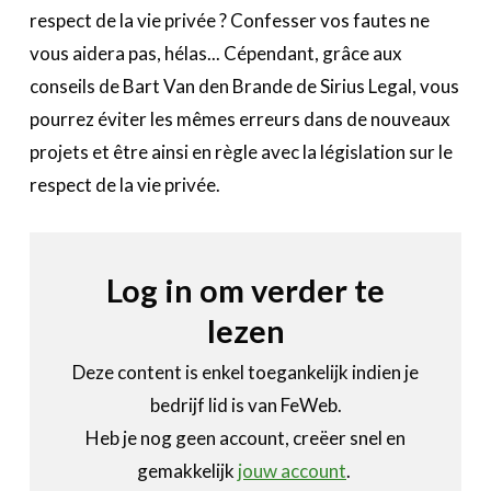
Bedrijvenzoeker
respect de la vie privée ? Confesser vos fautes ne
Over FeWeb
vous aidera pas, hélas... Cépendant, grâce aux
conseils de Bart Van den Brande de Sirius Legal, vous
Zoeken
Account
Lid worden
pourrez éviter les mêmes erreurs dans de nouveaux
projets et être ainsi en règle avec la législation sur le
respect de la vie privée.
Log in om verder te
lezen
Deze content is enkel toegankelijk indien je
bedrijf lid is van FeWeb.
Heb je nog geen account, creëer snel en
gemakkelijk
jouw account
.