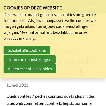
Skip
Menu
FR
NL
COOKIES OP DEZE WEBSITE
links
Deze website maakt gebruik van cookies om goed te
Nieuws
Home
Activiteiten
FeWeb Videos
functioneren. Als je wilt aanpassen welke cookies we
Jump
MeetUp: Les 7 péchés capitaux contre le respect de la vie privée
mogen gebruiken, kan je jouw cookie-instellingen
to
Activiteiten
et du GDPR
wijzigen. Meer informatie is beschikbaar in onze
navigation
Agenda
privacyverklaring
.
Jump
Vorige activiteiten
MeetUp: Les 7 péchés
to
Schakel alle cookies in
Over de FeWeb-activiteiten
main
FeWeb Awards
capitaux contre le respect de
Toon cookie-instellingen
content
FeWeb Videos
Alleen essentiële cookies
la vie privée et du GDPR
Cases
11 mei 2021
Expertise
Quels sont les 7 péchés capitaux que la plupart des
Toolbox
sites web commettent contre la législation sur le