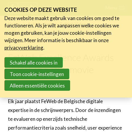
Skip
Menu
FR
NL
COOKIES OP DEZE WEBSITE
links
Deze website maakt gebruik van cookies om goed te
Nieuws
Home
Activiteiten
FeWeb Videos
functioneren. Als je wilt aanpassen welke cookies we
Jump
FeWeb Excellence Awards 2019: the aftermovie
mogen gebruiken, kan je jouw cookie-instellingen
to
Activiteiten
wijzigen. Meer informatie is beschikbaar in onze
navigation
Agenda
privacyverklaring
.
Jump
Vorige activiteiten
FeWeb Excellence Awards
to
Schakel alle cookies in
Over de FeWeb-activiteiten
2019: the aftermovie
main
FeWeb Awards
Toon cookie-instellingen
content
FeWeb Videos
Alleen essentiële cookies
12 december 2019
Cases
Elk jaar plaatst FeWeb de Belgische digitale
Expertise
expertise in de schrijnwerpers. Door de inzendingen
te evalueren op enerzijds technische
Toolbox
performantiecriteria zoals snelheid, user experience