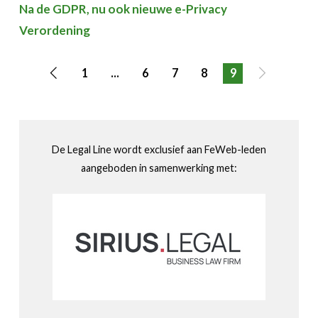
Na de GDPR, nu ook nieuwe e-Privacy
Verordening
1
...
6
7
8
9
Vorige
Volgende
pagina
pagina
De Legal Line wordt exclusief aan FeWeb-leden
aangeboden in samenwerking met: