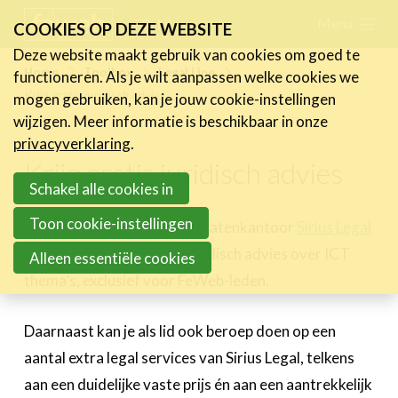
Skip
Menu
FR
NL
COOKIES OP DEZE WEBSITE
links
Deze website maakt gebruik van cookies om goed te
Nieuws
Home
Toolbox
Legal Line
functioneren. Als je wilt aanpassen welke cookies we
Jump
Krijg gratis juridisch advies
mogen gebruiken, kan je jouw cookie-instellingen
to
Activiteiten
wijzigen. Meer informatie is beschikbaar in onze
navigation
Cases
privacyverklaring
.
Jump
Krijg gratis juridisch advies
Expertise
to
Schakel alle cookies in
main
Toolbox
Toon cookie-instellingen
In samenwerking met advocatenkantoor
Sirius Legal
content
Kenniscentrum
krijg je gratis eerstelijns juridisch advies over ICT
Alleen essentiële cookies
eXperience Labs
thema’s, exclusief voor FeWeb-leden.
Legal Line
HR Line
Daarnaast kan je als lid ook beroep doen op een
FeWeb Verzekering
aantal extra legal services van Sirius Legal, telkens
Jobs & Stages
aan een duidelijke vaste prijs én aan een aantrekkelijk
Tools Corner