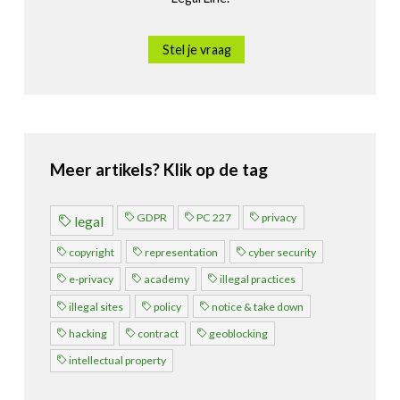
Stel je vraag
Meer artikels? Klik op de tag
GDPR
PC 227
privacy
legal
copyright
representation
cyber security
e-privacy
academy
illegal practices
illegal sites
policy
notice & take down
hacking
contract
geoblocking
intellectual property