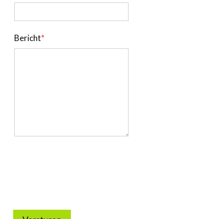
Business Center
Ask The Expert
Bericht
*
Bedrijvenzoeker
Over FeWeb
Zoeken
Account
Lid worden