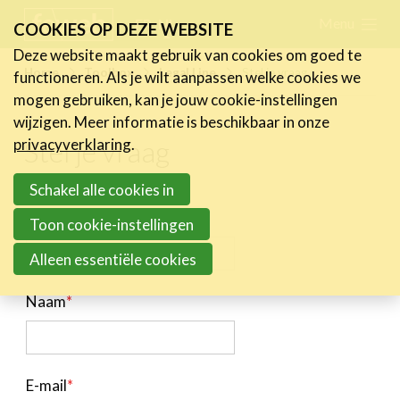
Skip
Menu
FR
NL
COOKIES OP DEZE WEBSITE
links
Deze website maakt gebruik van cookies om goed te
Nieuws
Home
Toolbox
Legal Line
Stel je vraag
functioneren. Als je wilt aanpassen welke cookies we
Jump
mogen gebruiken, kan je jouw cookie-instellingen
to
Activiteiten
wijzigen. Meer informatie is beschikbaar in onze
navigation
Stel je vraag
Cases
privacyverklaring
.
Jump
Expertise
to
Schakel alle cookies in
main
Toolbox
Voornaam
*
Toon cookie-instellingen
content
Kenniscentrum
Alleen essentiële cookies
eXperience Labs
Legal Line
Naam
*
HR Line
FeWeb Verzekering
Jobs & Stages
E-mail
*
Tools Corner