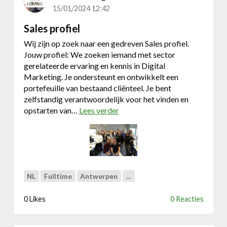
e
15/01/2024 12:42
l
o
Sales profiel
p
Wij zijn op zoek naar een gedreven Sales profiel.
m
Jouw profiel: We zoeken iemand met sector
e
gerelateerde ervaring en kennis in Digital
n
Marketing. Je ondersteunt en ontwikkelt een
t
portefeuille van bestaand cliënteel. Je bent
m
zelfstandig verantwoordelijk voor het vinden en
a
opstarten van…
Lees verder
o
n
v
a
e
g
r
e
S
r
a
NL
Fulltime
Antwerpen
l
…
e
s
0 Likes
0 Reacties
p
r