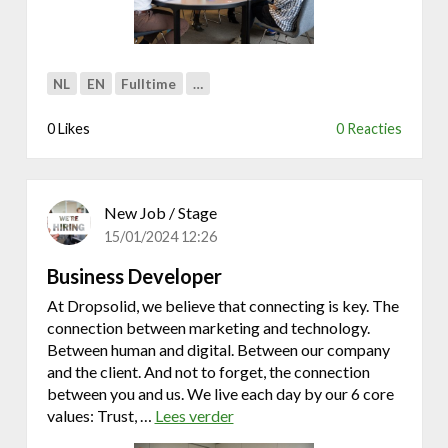
a
l
e
s
NL
EN
Fulltime
…
D
e
0 Likes
0 Reacties
v
e
l
o
New Job / Stage
p
15/01/2024 12:26
m
e
Business Developer
n
At Dropsolid, we believe that connecting is key. The
t
connection between marketing and technology.
R
Between human and digital. Between our company
e
and the client. And not to forget, the connection
p
between you and us. We live each day by our 6 core
r
values: Trust, …
Lees verder
o
e
v
s