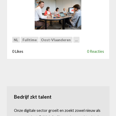
e
e
r
n
B
t
u
a
s
t
i
i
n
v
NL
Fulltime
Oost-Vlaanderen
…
e
e
s
0 Likes
0 Reacties
s
D
e
v
e
l
o
p
Bedrijf zkt talent
e
r
Onze digitale sector groeit en zoekt zowel nieuw als