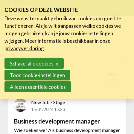
Skip
Menu
FR
NL
COOKIES OP DEZE WEBSITE
links
Deze website maakt gebruik van cookies om goed te
Nieuws
Home
Toolbox
Jobs & Stages
Jobs & Stages
functioneren. Als je wilt aanpassen welke cookies we
Jump
mogen gebruiken, kan je jouw cookie-instellingen
to
Activiteiten
wijzigen. Meer informatie is beschikbaar in onze
navigation
Cases
privacyverklaring
.
Jump
Expertise
to
Schakel alle cookies in
main
Toolbox
Zoekresultaten
Filter
Toon cookie-instellingen
content
Kenniscentrum
Alleen essentiële cookies
Gefilterd op:
Sales
eXperience Labs
Legal Line
New Job / Stage
HR Line
15/01/2024 15:23
FeWeb Verzekering
Business development manager
Jobs & Stages
Wie zoeken we? Als business development manager
Tools Corner