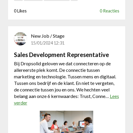
T
r
0 Likes
0 Reacties
a
i
n
e
New Job / Stage
e
15/01/2024 12:31
Sales Development Representative
Bij Dropsolid geloven we dat connecteren op de
allereerste plek komt. De connectie tussen
marketing en technologie. Tussen mens en digitaal.
Tussen ons bedrijf en de klant. En niet te vergeten,
de connectie tussen jou en ons. We hechten veel
belang aan onze 6 kernwaardes: Trust, Conne…
Lees
verder
o
v
e
r
S