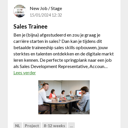
o
New Job / Stage
f
15/01/2024 12:32
i
e
Sales Trainee
l
Ben je (bijna) afgestudeerd en zou je graag je
carrière starten in sales? Dan kan je tijdens dit
betaalde traineeship sales skills opbouwen, jouw
sterktes en talenten ontdekken en de digitale markt
leren kennen. De perfecte springplank naar een job
als Sales Development Representative, Accoun…
Lees verder
o
v
e
r
S
a
l
e
s
NL
Project
8-12 weeks
…