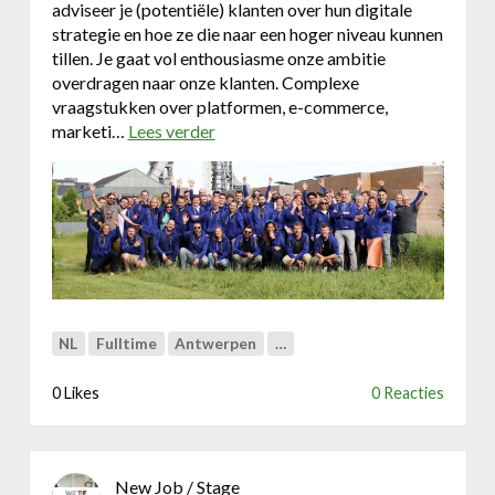
adviseer je (potentiële) klanten over hun digitale
Business Center
strategie en hoe ze die naar een hoger niveau kunnen
tillen. Je gaat vol enthousiasme onze ambitie
Ask The Expert
overdragen naar onze klanten. Complexe
vraagstukken over platformen, e-commerce,
Bedrijvenzoeker
marketi…
Lees verder
o
v
Over FeWeb
e
r
B
Zoeken
Account
Lid worden
u
s
i
n
NL
Fulltime
Antwerpen
…
e
s
0 Likes
0 Reacties
s
d
e
v
New Job / Stage