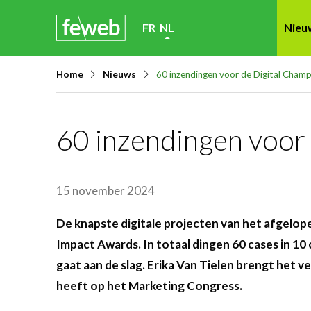
Skip
FR
NL
Nieu
links
Jump
Home
Nieuws
60 inzendingen voor de Digital Cha
to
navigation
Jump
60 inzendingen voor
to
main
content
15 november 2024
De knapste digitale projecten van het afgelopen
Impact Awards. In totaal dingen 60 cases in 1
gaat aan de slag. Erika Van Tielen brengt het 
heeft op het Marketing Congress.