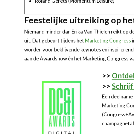
Roland Gerets (Momentum Leisure)
Feestelijke uitreiking op h
Niemand minder dan Erika Van Thielen reikt op 
uit. Dat gebeurt tijdens het
Marketing Congress
i
worden voor beklijvende keynotes en inspirerende 
aan de Awardshow én het Marketing Congress va
>>
Ontdek
>>
Schrij
Een deelname 
Marketing Con
(Congress+Awar
champagnetaf