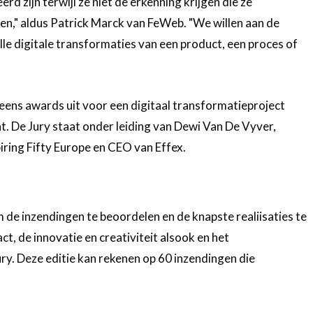
erd zijn terwijl ze niet de erkenning krijgen die ze
en," aldus Patrick Marck van FeWeb. "We willen aan de
e digitale transformaties van een product, een proces of
eens awards uit voor een digitaal transformatieproject
at. De Jury staat onder leiding van Dewi Van De Vyver,
iring Fifty Europe en CEO van Effex.
 de inzendingen te beoordelen en de knapste realiisaties te
t, de innovatie en creativiteit alsook en het
ry. Deze editie kan rekenen op 60 inzendingen die