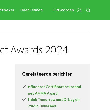
Zoeken
Account
enzoeker
Over FeWeb
Lid worden
Nieuws
Nieuwsberichten
FeWeb Videos
Cases van de leden
act Awards 2024
Jobs in de sector
Activiteiten
Gerelateerde berichten
Cases
Expertise
Influencer Certificaat bekroond
met AMMA Award
Toolbox
Think Tomorrow met Drisag en
Bedrijvenzoeker
Studio Emma met