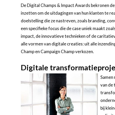
De Digital Champs & Impact Awards bekronen de di
inzetten om de uitdagingen van hun klanten te re
doelstelling die ze nastreven, zoals branding, co
een specifieke focus die de case uniek maakt zoals
impact, de innovatieve technieken of de caritati
alle vormen van digitale creaties: uit alle inz
Champ en Campaign Champ verkozen.
Digitale transformatieproje
Samen m
van de 
transfo
onderne
bij kle